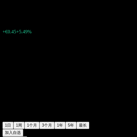
€8.65
802
+€0.45
+5.49%
Thursday 14:08
1日
1周
1个月
3个月
1年
5年
最长
加入自选