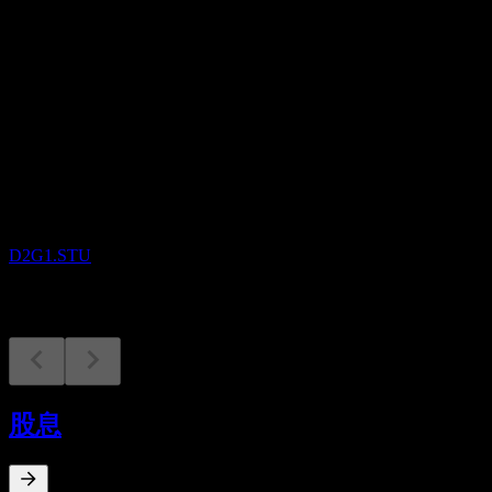
股息
-
即将到来
财报
13
AUG
Orsted A/S
D2G1.STU
股息