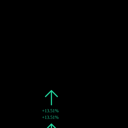
预估
29
NOV
27
除息
预估
29
NOV
27
股息支付
预估
过去
日期
金额
变动
2025
€0.84
+13.51%
28 11月 2025
€0.84
+13.51%