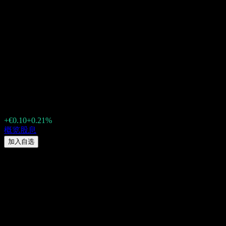
Private Banking Premium
Ertrag (DE0005320030.FUND)
2026 股息：历史、除息日 &
股息收益率
€47.20
+€0.10
+0.21%
Wednesday 00:00
概览
股息
加入自选
股息率
1.78%
股息金额
€0.84
最新除息日
11月 28, 2025
最后派息日
11月 28, 2025