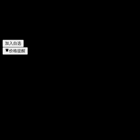
DZ BANK Deutsche Zentral-Genossenschaftsbank Frankfurt am
Main 235% 25/31 会发放股息吗？
▼
DZ BANK Deutsche Zentral-Genossenschaftsbank Frankfurt am
Main 235% 25/31 属于哪个行业？
▼
DZ BANK Deutsche Zentral-Genossenschaftsbank Frankfurt am
Main 235% 25/31 何时完成拆股？
▼
加入自选
价格提醒