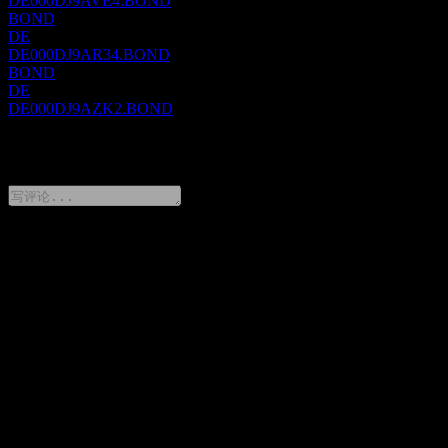
DE000DJ9AVE4.BOND
BOND
DE
DE000DJ9AR34.BOND
BOND
DE
DE000DJ9AZK2.BOND
0 Comments
分享你的想法
FAQ
DZ BANK Deutsche Zentral-Genossenschaftsbank Frankfurt am
Main 235% 25/31 今天的股价是多少？
▼
DZ BANK Deutsche Zentral-Genossenschaftsbank Frankfurt am
Main 235% 25/31 的股票代码是什么？
▼
DZ BANK Deutsche Zentral-Genossenschaftsbank Frankfurt am
Main 235% 25/31 的股价在上涨吗？
▼