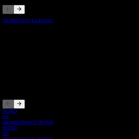
Genossenschaftsbank Frankfurt am Main 235%
25/31
此列表为基于近期市场事件的分析。并非投资建议。
预估
DE000DJ9AVE4.BOND
关于
Show more...
首席执行官
ISIN
DE000DJ9AVE4
WKN
DJ9AVE
上市
BOND
DE
DE000DJ9AW37.BOND
BOND
DE