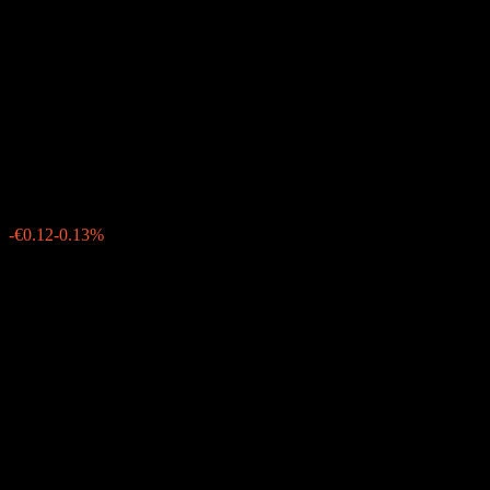
Genossenschaftsbank
Frankfurt am Main 235%
25/31
€95.42
0
-€0.12
-0.13%
Friday 10:31