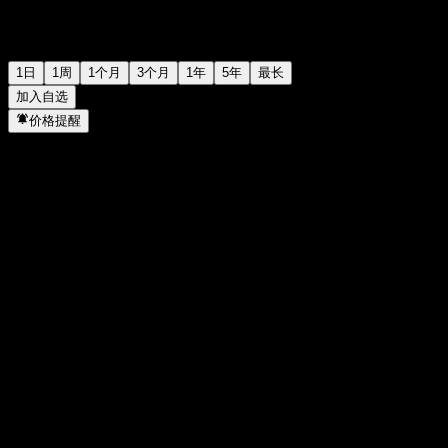
1日
1周
1个月
3个月
1年
5年
最长
加入自选
价格提醒
统计
当日最高
-
当日最低
-
52周高点
97.78
52周低点
94.97
成交量
-
平均成交量
-