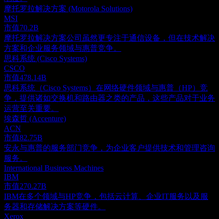
摩托罗拉解决方案 (Motorola Solutions)
MSI
市值
70.2B
摩托罗拉解决方案公司虽然更专注于通信设备，但在技术解决
方案和企业服务领域与惠普竞争。
思科系统 (Cisco Systems)
CSCO
市值
478.14B
思科系统（Cisco Systems）在网络硬件领域与惠普（HP）竞
争，提供诸如交换机和路由器之类的产品，这些产品对于业务
运营至关重要。
埃森哲 (Accenture)
ACN
市值
82.75B
安永与惠普的服务部门竞争，为企业客户提供技术和管理咨询
服务。
International Business Machines
IBM
市值
270.27B
IBM在多个领域与HP竞争，包括云计算、企业IT服务以及服
务器和存储解决方案等硬件。
Xerox