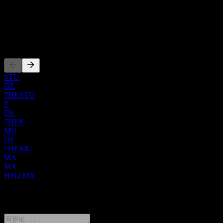
后，企业投资部门致力于通过 HP Labs 推动创新，孵化新业
ISIN
务，并管理各种投资项目。惠普公司 (HP) 拥有广泛的客户
US40434L1052
群，涵盖个人终端用户、中小企业 (SME) 和大型企业，触及
政府、医疗和教育等多个领域。公司成立于 1939 年，最初以
上市
Hewlett-Packard Company 的名称运营，随后在 2015 年 10 月更
名为惠普公司 (HP)。其总部位于加利福尼亚州帕洛阿尔托。
STU
DE
7HP.STU
F
DE
7HP.F
MU
DE
7HP.MU
MX
MX
HPQ.MX
0 Comments