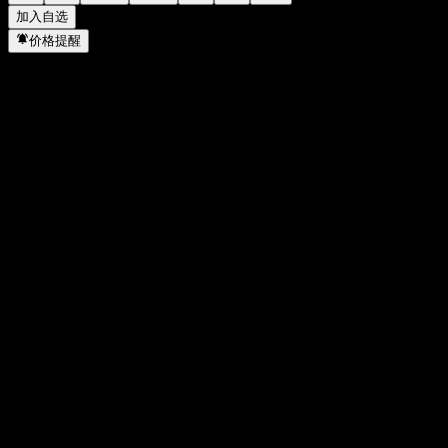
加入自选
价格提醒
统计
当日最高
30.06
当日最低
28.1
52周高点
30.06
52周低点
17.56
成交量
15,364,874
平均成交量
18,892,749
市值
27.48B
市盈率
8.97
股息率