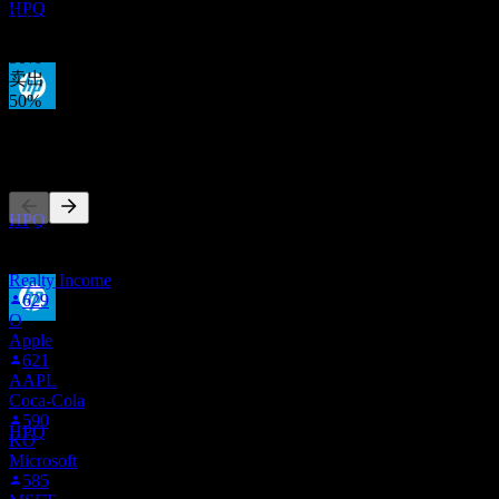
HPQ
0
%
持有
50
%
卖出
50
%
除息
9
其他人也在关注
SEP
27
惠普公司 (HP)
预估
HPQ
此列表基于在 Stock Events 上关注 HPQ 的用户自选生成。这
不是投资建议。
Realty Income
629
O
股息支付
Apple
7
621
OCT
27
AAPL
惠普公司 (HP)
Coca-Cola
预估
590
HPQ
KO
Microsoft
585