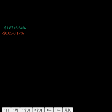
惠普公司 (HP)
$30.05
3301
+$1.87
+6.64%
20:00 今天
-$0.05
-0.17%
20:23
盘后
1日
1周
1个月
3个月
1年
5年
最长