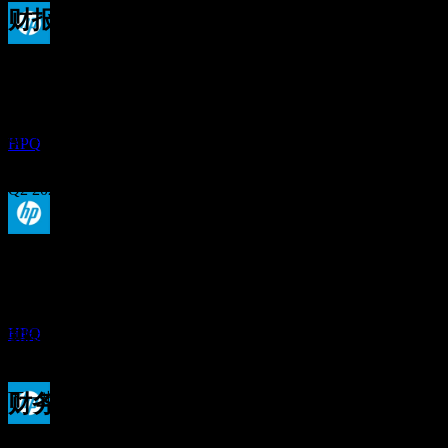
财报
股息支付
1
Sep
预期
1
Q4 2024
JAN
27
惠普公司 (HP)
预估
Q1 2025
HPQ
Q2 2025
Q3 2025
除息
11
MAR
27
Q4 2025
预期EPS
惠普公司 (HP)
0.657835
预估
HPQ
实际EPS
Q1 2026
不适用
下一步
财务
股息支付
0.66