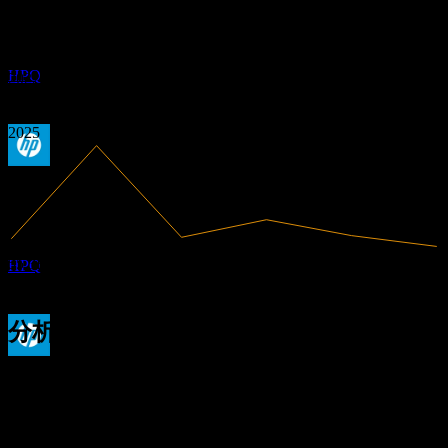
4.57%
利润率
0.75
1
有盈利
0.84
APR
27
0.93
2020
惠普公司 (HP)
2021
预估
HPQ
2022
2023
2024
2025
除息
10
JUN
27
惠普公司 (HP)
预估
55.3B
营收
HPQ
2.53B
净利润
分析师评级
股息支付
21.80
平均目标价
1
最高预估为 26.00。
JUL
27
来自过去6个月内的 10 条评分。这不是投资建议。
惠普公司 (HP)
买入
预估