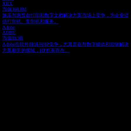
XRX
市值
368.8M
施乐与惠普在打印和数字文档解决方案市场上竞争，为企业提
供打印机、复印机和服务。
Adobe
ADBE
市值
88.9B
Adobe在软件领域与HP竞争，尤其是在与数字媒体和营销解决
方案相关的领域，HP也有存在。
关于
惠普公司 (HP) 是一家全球性技术公司，专注于个人计算设
备、成像与打印解决方案，以及各种相关的技术、软件和支持
服务，服务于美国及全球客户。其业务分为三个主要部门：个
Show more...
人系统、打印以及企业投资。个人系统部门提供广泛的计算硬
首席执行官
件，包括面向商业和个人消费者的台式机及笔记本电脑，以及
Mr. Bruce Dale Broussard
专业的移动工作站、瘦客户机、商用移动设备、零售销售点系
员工
统、显示器和各种外设。该部门还涵盖了必要的软件、支持及
58000
相关服务。打印部门专注于为普通消费者和商业客户提供打印
国家
机硬件，以及全套耗材、全面的打印解决方案和相关服务。最
美国