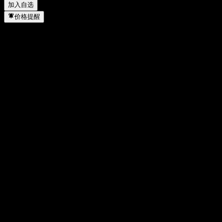
加入自选
价格提醒
统计
当日最高
23.77
当日最低
23.02
52周高点
39.83
52周低点
13.84
成交量
15,567,919
平均成交量
16,445,528
市值
13.07B
市盈率
46.92
股息率