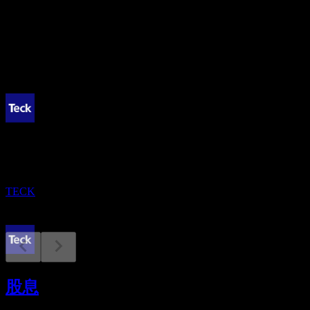
0.54%
股息
0.36
即将到来
除息
15
SEP
泰克資源 (Teck Resources)
已增加
TECK
股息支付
29
股息
SEP
泰克資源 (Teck Resources)