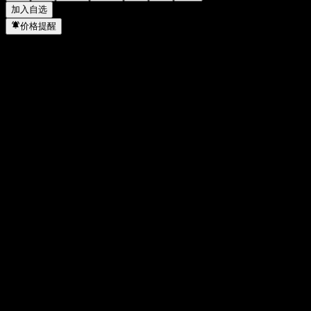
加入自选
价格提醒
统计
当日最高
67.17
当日最低
66.14
52周高点
71.25
52周低点
30.98
成交量
2,103,685
平均成交量
3,308,061
市值
32.61B
市盈率
22.49
股息率