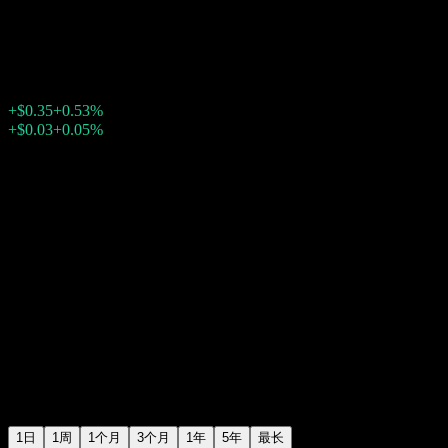
泰克資源 (Teck Resources)
$66.47
591
+$0.35
+0.53%
Friday 20:00
+$0.03
+0.05%
Friday 23:46
盘后
1日
1周
1个月
3个月
1年
5年
最长