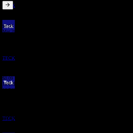
已增加
TECK
0.54
%
股息率
Jun 26
$0.09
Mar 26
财报
$0.09
22
Dec 25
OCT
$0.09
泰克資源 (Teck Resources)
Sep 25
TECK
$0.09
Jun 25
$0.09
10年增长
16.74%
除息
5年增长
15
17.53%
DEC
3年增长
泰克資源 (Teck Resources)
-1.72%
预估
TECK
1年增长
-0.91%