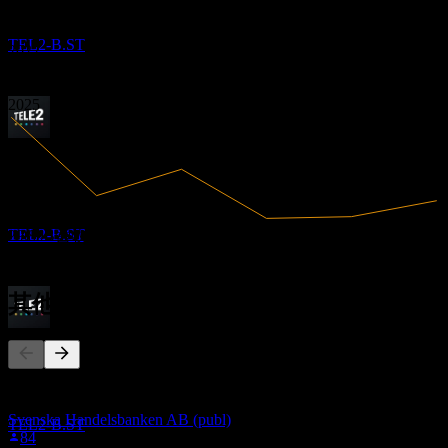
8.86
Tele2 AB
2020
2021
预估
TEL2-B.ST
2022
2023
2024
2025
除息
19
MAY
28
Tele2 AB
预估
TEL2-B.ST
29.89B
营收
4.59B
净利润
其他人也在关注
股息支付
25
MAY
28
此列表基于在 Stock Events 上关注 TEL2-B.ST 的用户自选生
Tele2 AB
成。这不是投资建议。
预估
Svenska Handelsbanken AB (publ)
TEL2-B.ST
84