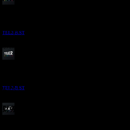
股息支付
20
Oct
预期
25
Q1 2025
MAY
27
Tele2 AB
预估
Q2 2025
TEL2-B.ST
Q3 2025
Q4 2025
除息
12
OCT
27
Q1 2026
预期EPS
Tele2 AB
2.0758243032135
预估
TEL2-B.ST
实际EPS
Q2 2026
不适用
下一步
财务
股息支付
1.21
15.35%
利润率
3.76
15
有盈利
6.31
OCT
27