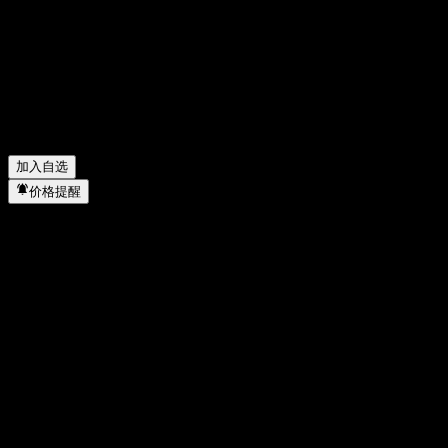
Tele2 AB 去年的营收是多少？
▼
Tele2 AB 去年的净利润是多少？
▼
Tele2 AB 会发放股息吗？
▼
Tele2 AB 有多少名员工？
▼
Tele2 AB 属于哪个行业？
▼
Tele2 AB 何时完成拆股？
▼
Tele2 AB 的总部在哪里？
▼
加入自选
价格提醒