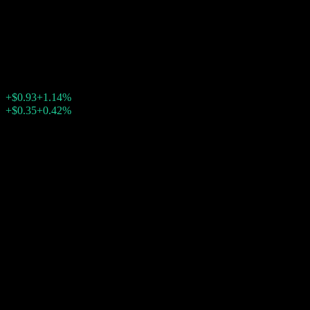
Stock
$82.79
73
+$0.93
+1.14%
Friday 20:00
+$0.35
+0.42%
Friday 23:48
盘后