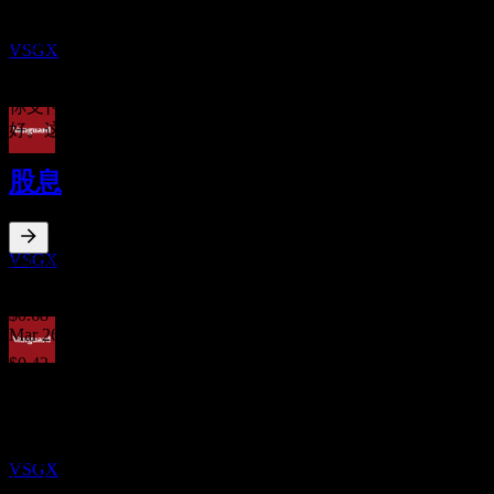
Vanguard ESG International Stock
预估
0.12
%
VSGX
0%
1%+
你支付给基金公司用于管理投资的年度费用。费用率越低越
好。这不是投资建议。
除息
股息
21
DEC
Vanguard ESG International Stock
预估
VSGX
2.9
%
股息率
Jun 26
$0.68
Mar 26
$0.42
股息支付
Dec 25
23
$0.85
DEC
Sep 25
Vanguard ESG International Stock
预估
$0.44
VSGX
Jun 25