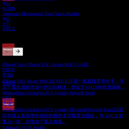
12
除息
SCHD
18
Vanguard Morningstar Total Stock Market
JUN
27
12
Vanguard ESG International Stock
VTI
预估
VSGX
竞争对手
股息支付
此列表为基于近期市场事件的分析。并非投资建议。
23
iShares Trust iShares ESG Aware MSCI EAFE
JUN
27
ESGD
Vanguard ESG International Stock
市值
0
预估
iShares ESG Aware MSCI EAFE ETF是一家直接竞争对手，专
VSGX
注于发达国际市场中的ESG标准，类似于VSGX的投资策略。
WisdomTree Global ex-U.S. Quality Growth Fund
DNL
市值
0
WisdomTree Global ex-U.S. Quality Dividend Growth Fund 以国
除息
际市场上具有增长特征的股息支付股票为目标，与 VSGX 的
20
重点一致，但增加了股息角度。
SEP
27
Vanguard FTSE Pacific