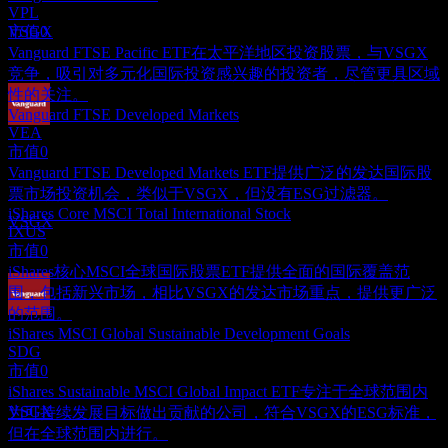
Vanguard ESG International Stock
VPL
预估
市值
0
VSGX
Vanguard FTSE Pacific ETF在太平洋地区投资股票，与VSGX
竞争，吸引对多元化国际投资感兴趣的投资者，尽管更具区域
性的关注。
Vanguard FTSE Developed Markets
VEA
股息支付
市值
0
23
Vanguard FTSE Developed Markets ETF提供广泛的发达国际股
SEP
27
Vanguard ESG International Stock
票市场投资机会，类似于VSGX，但没有ESG过滤器。
预估
iShares Core MSCI Total International Stock
VSGX
IXUS
市值
0
iShares核心MSCI全球国际股票ETF提供全面的国际覆盖范
围，包括新兴市场，相比VSGX的发达市场重点，提供更广泛
的范围。
除息
iShares MSCI Global Sustainable Development Goals
20
SDG
DEC
27
市值
0
Vanguard ESG International Stock
iShares Sustainable MSCI Global Impact ETF专注于全球范围内
预估
VSGX
为可持续发展目标做出贡献的公司，符合VSGX的ESG标准，
但在全球范围内进行。