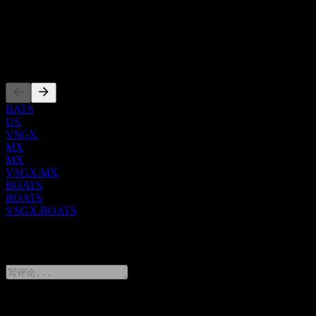
还避开与争议性武器相关的公司，包括化学和生物武器、集束
ISIN
弹药、防步兵地雷、核武器、常规军事系统以及民用枪支。该
US9219107250
基金还避开在核能发电方面有重大参与或与化石燃料（包括煤
炭、石油和天然气）有实质性联系的公司。除了这些特定行业
上市
的排除外，该 ETF 还过滤掉未能满足劳工实践、人权、环境
管理和反腐败协议严格标准的公司。此外，它还避免了不符合
特定多样性基准的实体，特别是未能满足以下至少两项多样性
指标的公司：董事会中至少有一名女性、建立明确的多样性政
BATS
策以及实施多样性管理系统。FTSE 严谨的指数方法论根据潜
US
在持仓在被排除类别中的参与程度、收入阈值以及业务性质的
VSGX
MX
精确程度进行评估。这种全面的筛选涵盖了禁止活动的各个维
MX
度，从娱乐或不良行业内的直接生产和分销，到化石燃料领域
VSGX.MX
的开采、精炼、运输和发电，以及各种争议性武器组件的制造
BOATS
或供应。FTSE 的专利分析框架会评估这些复杂的因素（包括
BOATS
任何争议的严重程度），以确保其排除规则得到精确且细致的
VSGX.BOATS
应用，并承认标准可能会根据具体的活动或行业细分而有所不
0 Comments
同。