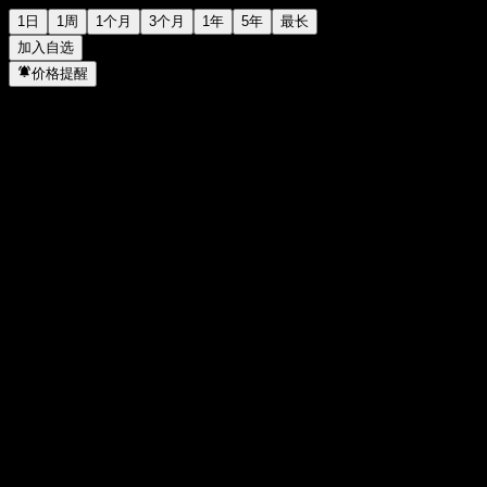
1日
1周
1个月
3个月
1年
5年
最长
加入自选
价格提醒
统计
当日最高
83.03
当日最低
82.45
52周高点
85.16
52周低点
66.46
成交量
160,394
平均成交量
174,105
市值
0
市盈率