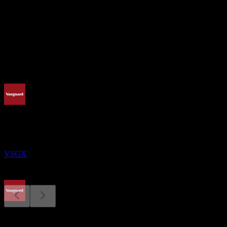
-
股息率
2.9%
股息
2.4
即将到来
除息
18
SEP
Vanguard ESG International Stock
预估
VSGX
股息支付
22
费用率
SEP