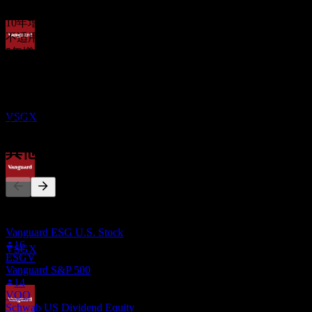
$0.63
10年增长
不适用
5年增长
除息
9.16%
22
3年增长
MAR
27
16.12%
Vanguard ESG International Stock
1年增长
预估
VSGX
3.51%
其他人也在关注
股息支付
24
此列表基于在 Stock Events 上关注 VSGX 的用户自选生成。这
MAR
27
不是投资建议。
Vanguard ESG International Stock
Vanguard ESG U.S. Stock
预估
16
VSGX
ESGV
Vanguard S&P 500
14
VOO
Schwab US Dividend Equity