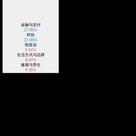
金融与支付
27.86%
科技
23.86%
制造业
9.84%
生活方式与品牌
9.47%
健康与养生
9.35%
关于
该交易型开放式指数基金 (ETF) 旨在复制 FTSE Global All Cap
ex US Choice 指数的投资表现。其投资组合由广泛的国际公司
组成，涵盖大、中、小型市值公司，各持仓根据其市值进行加
Show more...
权。该基金采用被动管理、指数采样策略，对其持仓严格执行
首席执行官
环境、社会和公司治理 (ESG) 筛选。它系统性地剔除了涉及
国家
成人娱乐、酒精、烟草、大麻和赌博等行业的企业。此外，它
美国