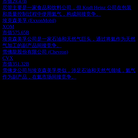
市值
29.47B
尽管主要是一家食品和饮料公司，但 Kraft Heinz 公司在包装
和质量控制过程中使用氦气，构成间接竞争。
埃克森美孚 (ExxonMobil)
XOM
市值
575.65B
埃克森美孚公司是一家石油和天然气巨头，通过将氦作为天然
气加工的副产品间接竞争。
雪佛龍股份有限公司 (Chevron)
CVX
市值
351.32B
雪佛龙公司与埃克森美孚类似，涉足石油和天然气领域，氦气
作为副产品，在氦市场间接竞争。
关于
Avanti Helium Corp. 是一家致力于在加拿大和美国境内识别、
勘探及开发氦气资源的资源公司。其旗舰资产是完全拥有并运
营的 Greater Knappen 项目。这一重大项目占地约 78,000 英
Show more...
亩，战略性地分布在南阿尔伯塔省和蒙大拿州中北部。该公司
首席执行官
成立于 2011 年，最初以 Avanti Energy Inc. 的名称运营，随后
ISIN
在 2022 年 8 月正式更名为 Avanti Helium Corp.。其总部位于