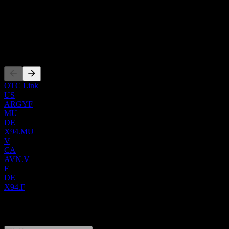
CA05351P1080
加拿大卡尔加里。
WKN
000A3DSUU
上市
OTC Link
US
ARGYF
MU
DE
X94.MU
V
CA
AVN.V
F
DE
X94.F
0 Comments