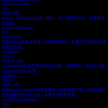
Ridgepost Capital
PX
市值
1.16B
Praxair，现为Linde plc的一部分，是一家独立公司，竞争氦供
应市场。
DuPont de Nemours
DD
市值
18.18B
杜邦公司涉足各个领域，包括材料科学，在氦气市场通过其应
用间接竞争。
Air Liquide
AIQUY
市值
126.44B
Air Liquide在工业气体市场全球运营，包括氦气，在各个市场
与Avanti Helium竞争。
Methanex
MEOH
市值
3.76B
Methanex Corporation虽然主要是一家甲醇生产商，但通过其可
能需要氦气的化学产品，在氦市场间接竞争。
卡夫亨氏 (Kraft Heinz)
KHC