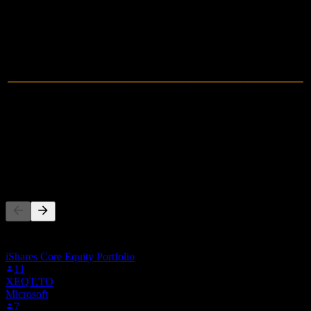
2022
2023
2024
2025
0
营收
-1.59M
净利润
其他人也在关注
此列表基于在 Stock Events 上关注 X94.F 的用户自选生成。这
不是投资建议。
iShares Core Equity Portfolio
11
XEQT.TO
Microsoft
7