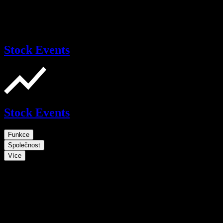
Stock Events
Stock Events
Funkce
Společnost
Více