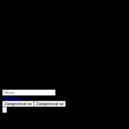
Přihlásit se
Zaregistrovat se
Zaregistrovat se
SBIOkasan CNY Sovereign Op