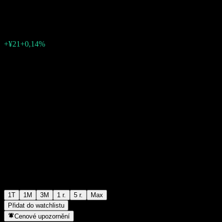
¥15 307
0
+¥21
+0,14%
Poslední týden
1T
1M
3M
1 r.
5 r.
Max
Přidat do watchlistu
Cenové upozornění