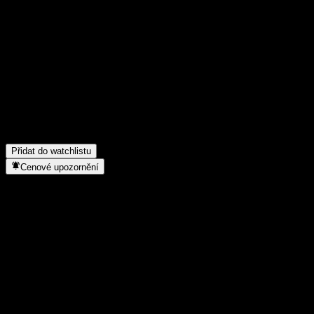
Poděl se o svůj názor
FAQ
Jaká je dnes cena akcie společnosti Shinhan For your children E
Jaký ticker má akcie společnosti Shinhan For your children Emer
Roste cena akcií společnosti Shinhan For your children Emerging
Do jakého sektoru patří Shinhan For your children Emerging Asi
Kdy společnost Shinhan For your children Emerging Asia Feeder E
Přidat do watchlistu
Cenové upozornění