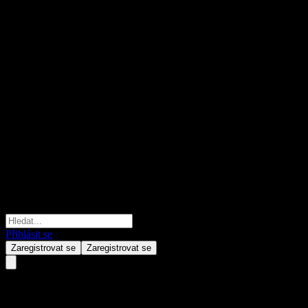
Přihlásit se
Zaregistrovat se
Zaregistrovat se
Shinhan For your children Eme