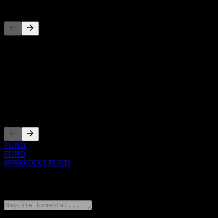
Konkurenti
Tento seznam je analýza založená na nedávných tržních událostech. N
O aplikaci
Show more...
CEO
Zalistování
FUND
FUND
0P0000IXXS.FUND
0 Comments