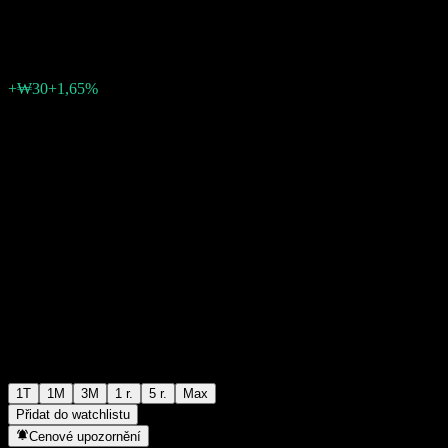
₩1 862
0
+₩30
+1,65%
Poslední týden
1T
1M
3M
1 r.
5 r.
Max
Přidat do watchlistu
Cenové upozornění