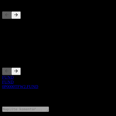
Konkurenti
Tento seznam je analýza založená na nedávných tržních událostech. N
O aplikaci
Show more...
CEO
Zalistování
FUND
FUND
0P0000TFW2.FUND
0 Comments