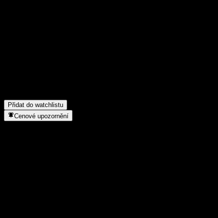
Poděl se o svůj názor
FAQ
Jaká je dnes cena akcie společnosti Fondo Mutuo LarrainVial Portf
Jaký ticker má akcie společnosti Fondo Mutuo LarrainVial Portfoli
Roste cena akcií společnosti Fondo Mutuo LarrainVial Portfolio Lí
Do jakého sektoru patří Fondo Mutuo LarrainVial Portfolio Líder 
Kdy společnost Fondo Mutuo LarrainVial Portfolio Líder P provedla
Přidat do watchlistu
Cenové upozornění