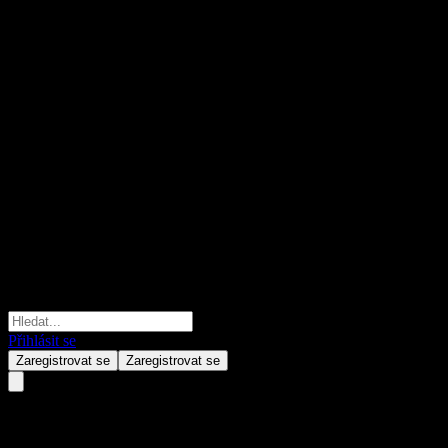
Přihlásit se
Zaregistrovat se
Zaregistrovat se
Fondo Mutuo LarrainVial Portf