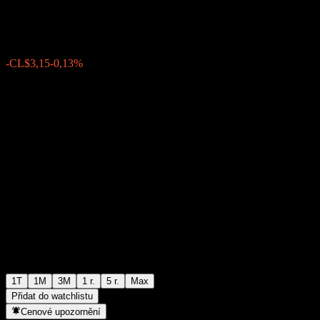
CL$2 420,25
0
-CL$3,15
-0,13%
Poslední týden
1T
1M
3M
1 r.
5 r.
Max
Přidat do watchlistu
Cenové upozornění