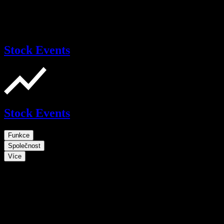
Stock Events
Stock Events
Funkce
Společnost
Více