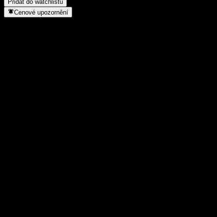
Přidat do watchlistu
Cenové upozornění
Statistiky
Denní maximum
2 941,64
Denní minimum
2 941,64
52týdenní maximum
2 941,64
52týdenní minimum
2 528
Objem obchodů
-
Prům. objem
-
Tržní kap.
0
Poměr P/E
-
Dividendový výnos
-
Dividenda