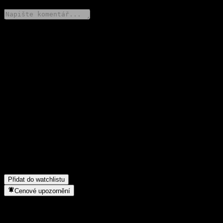
Poděl se o svůj názor
FAQ
Jaká je dnes cena akcie společnosti Fondo Mutuo Itaú Gestionado
Acciones S?
▼
Jaký ticker má akcie společnosti Fondo Mutuo Itaú Gestionado
Acciones S?
▼
Roste cena akcií společnosti Fondo Mutuo Itaú Gestionado
Acciones S?
▼
Do jakého sektoru patří Fondo Mutuo Itaú Gestionado Acciones
S?
▼
Kdy společnost Fondo Mutuo Itaú Gestionado Acciones S
provedla split akcií?
▼
Přidat do watchlistu
Cenové upozornění