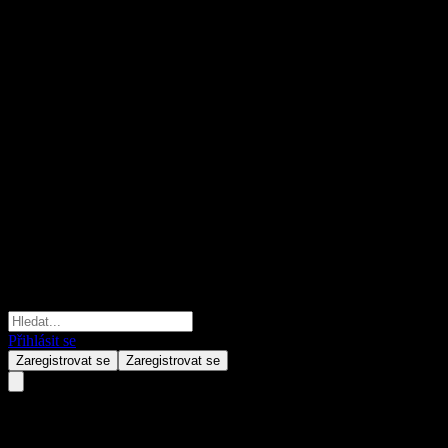
Přihlásit se
Zaregistrovat se
Zaregistrovat se
Fondo Mutuo Itaú Gestionado