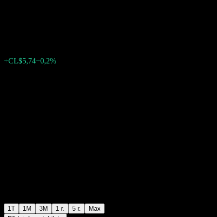
Acciones S
CL$2 941,64
0
+CL$5,74
+0,2%
Poslední týden
1T
1M
3M
1 r.
5 r.
Max