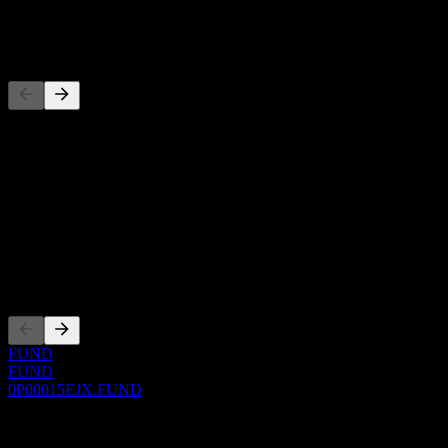
-
Konkurenti
Tento seznam je analýza založená na nedávných tržních událostech.
Nejde o investiční doporučení.
O aplikaci
Show more...
CEO
Zalistování
FUND
FUND
0P00015EJX.FUND
0 Comments