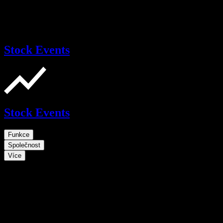
Stock Events
Stock Events
Funkce
Společnost
Více