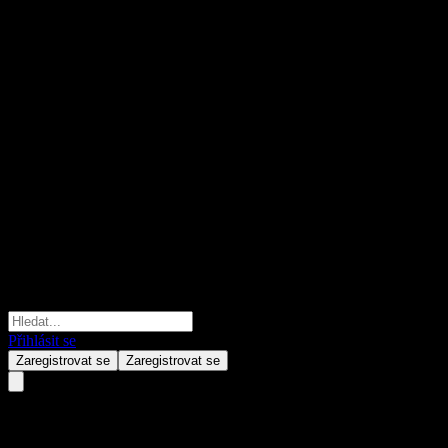
Přihlásit se
Zaregistrovat se
Zaregistrovat se
Donghai CSI Social dvlpt sec