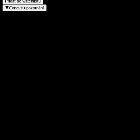
Přidat do watchlistu
Cenové upozornění
Statistiky
Denní maximum
0,528
Denní minimum
0,528
52týdenní maximum
0,614
52týdenní minimum
0,484
Objem obchodů
-
Prům. objem
-
Tržní kap.
0
Poměr P/E
-
Dividendový výnos
-
Dividenda