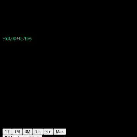
thm Idx
¥0,5280
0
+¥0,00
+0,76%
Poslední týden
1T
1M
3M
1 r.
5 r.
Max