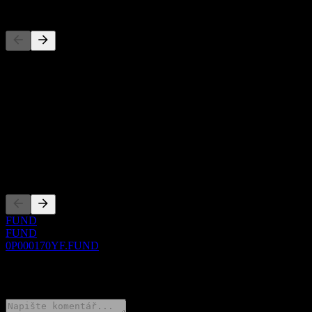
Konkurenti
Tento seznam je analýza založená na nedávných tržních událostech.
Nejde o investiční doporučení.
O aplikaci
Show more...
CEO
Zalistování
FUND
FUND
0P000170YF.FUND
0 Comments