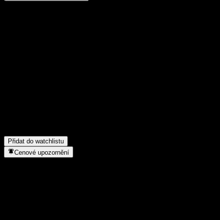
Poděl se o svůj názor
FAQ
Jaká je dnes cena akcie společnosti BOBSAMC XinXiang Alloc
A?
▼
Jaký ticker má akcie společnosti BOBSAMC XinXiang Alloc A?
▼
Roste cena akcií společnosti BOBSAMC XinXiang Alloc A?
▼
Do jakého sektoru patří BOBSAMC XinXiang Alloc A?
▼
Kdy společnost BOBSAMC XinXiang Alloc A provedla split
akcií?
▼
Přidat do watchlistu
Cenové upozornění