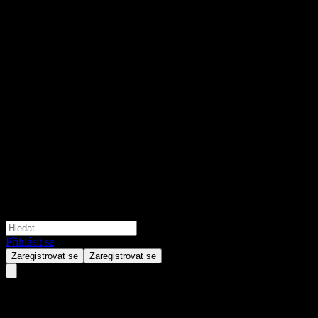
Přihlásit se
Zaregistrovat se
Zaregistrovat se
BOBSAMC XinXiang Alloc A