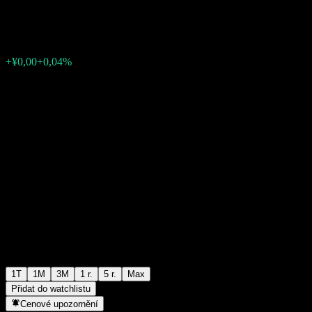
¥1,3482
0
+¥0,00
+0,04%
Poslední týden
1T
1M
3M
1 r.
5 r.
Max
Přidat do watchlistu
Cenové upozornění