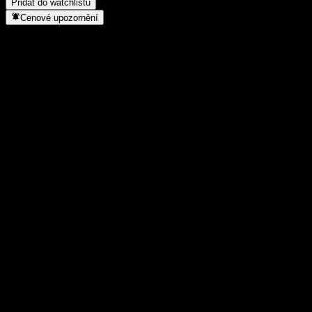
Přidat do watchlistu
Cenové upozornění
Statistiky
Denní maximum
2,55
Denní minimum
2,55
52týdenní maximum
3,44
52týdenní minimum
1,887
Objem obchodů
-
Prům. objem
-
Tržní kap.
0
Poměr P/E
-
Dividendový výnos
-
Dividenda