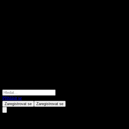
Přihlásit se
Zaregistrovat se
Zaregistrovat se
Harvest Literary Entertinmt