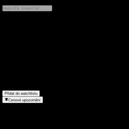
Poděl se o svůj názor
FAQ
Jaká je dnes cena akcie společnosti Harvest Literary Entertinmt
Eq A?
▼
Jaký ticker má akcie společnosti Harvest Literary Entertinmt Eq
A?
▼
Roste cena akcií společnosti Harvest Literary Entertinmt Eq A?
▼
Do jakého sektoru patří Harvest Literary Entertinmt Eq A?
▼
Kdy společnost Harvest Literary Entertinmt Eq A provedla split
akcií?
▼
Přidat do watchlistu
Cenové upozornění