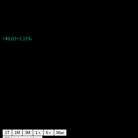
Eq A
¥2,55
0
+¥0,03
+1,11%
Poslední týden
1T
1M
3M
1 r.
5 r.
Max