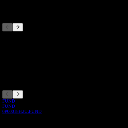
-
Konkurenti
Tento seznam je analýza založená na nedávných tržních událostech.
Nejde o investiční doporučení.
O aplikaci
Show more...
CEO
Zalistování
FUND
FUND
0P00018H2U.FUND
0 Comments