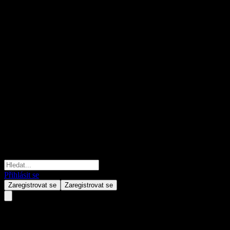
Přihlásit se
Zaregistrovat se
Zaregistrovat se
DaCheng B&R Alloc A