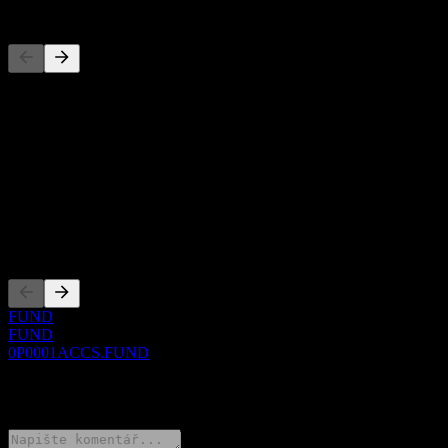
Konkurenti
Tento seznam je analýza založená na nedávných tržních událostech.
Nejde o investiční doporučení.
O aplikaci
Show more...
CEO
Zalistování
FUND
FUND
0P0001ACCS.FUND
0 Comments