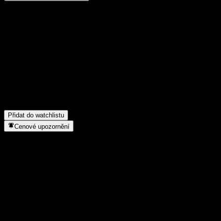
Poděl se o svůj názor
FAQ
Jaká je dnes cena akcie společnosti DaCheng B&R Alloc A?
▼
Jaký ticker má akcie společnosti DaCheng B&R Alloc A?
▼
Roste cena akcií společnosti DaCheng B&R Alloc A?
▼
Do jakého sektoru patří DaCheng B&R Alloc A?
▼
Kdy společnost DaCheng B&R Alloc A provedla split akcií?
▼
Přidat do watchlistu
Cenové upozornění