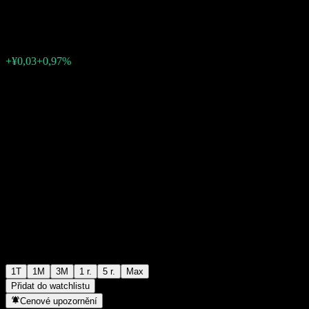
¥2,70
0
+¥0,03
+0,97%
Poslední týden
1T
1M
3M
1 r.
5 r.
Max
Přidat do watchlistu
Cenové upozornění