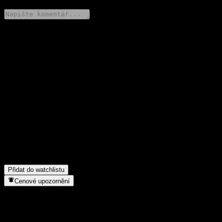
Poděl se o svůj názor
FAQ
Jaká je dnes cena akcie společnosti HORIZON Grow Sel Flxbl
Alloc C?
▼
Jaký ticker má akcie společnosti HORIZON Grow Sel Flxbl
Alloc C?
▼
Roste cena akcií společnosti HORIZON Grow Sel Flxbl Alloc
C?
▼
Do jakého sektoru patří HORIZON Grow Sel Flxbl Alloc C?
▼
Kdy společnost HORIZON Grow Sel Flxbl Alloc C provedla
split akcií?
▼
Přidat do watchlistu
Cenové upozornění