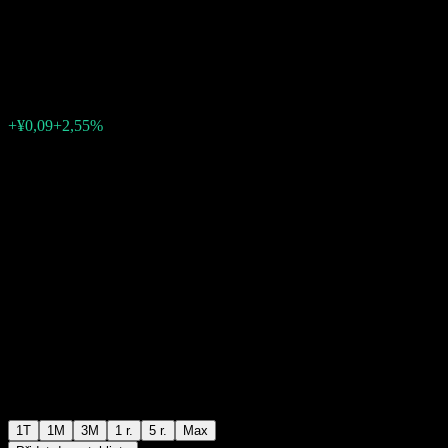
Alloc C
¥3,56
0
+¥0,09
+2,55%
Poslední týden
1T
1M
3M
1 r.
5 r.
Max