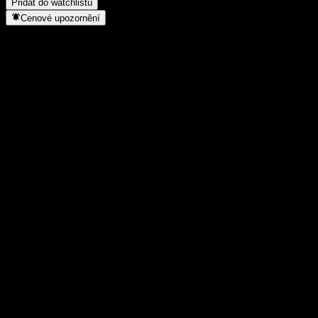
Přidat do watchlistu
Cenové upozornění
Statistiky
Denní maximum
3,56
Denní minimum
3,56
52týdenní maximum
4,71
52týdenní minimum
1,548
Objem obchodů
-
Prům. objem
-
Tržní kap.
0
Poměr P/E
-
Dividendový výnos
-
Dividenda