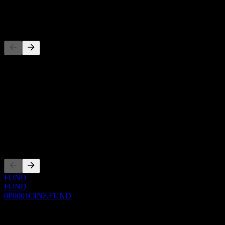
-
Konkurenti
Tento seznam je analýza založená na nedávných tržních událostech.
Nejde o investiční doporučení.
O aplikaci
Show more...
CEO
Zalistování
FUND
FUND
0P0001CINF.FUND
0 Comments