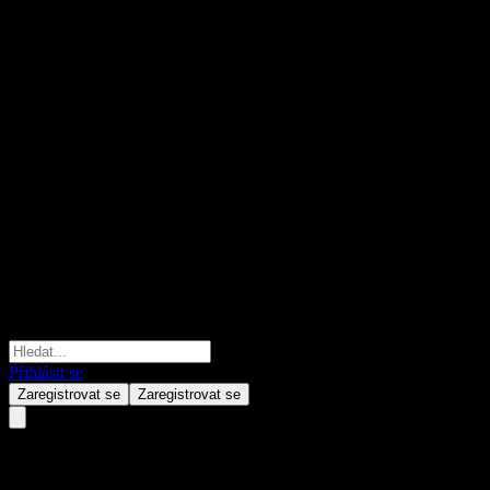
Přihlásit se
Zaregistrovat se
Zaregistrovat se
HORIZON Grow Sel Flxbl