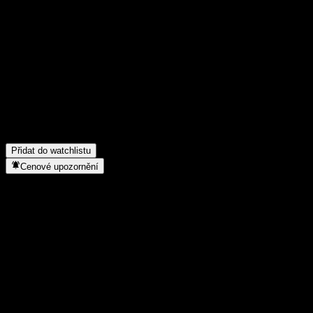
Poděl se o svůj názor
FAQ
Jaká je dnes cena akcie společnosti GoldenBridge China Baengma
Jaký ticker má akcie společnosti GoldenBridge China Baengma E
Roste cena akcií společnosti GoldenBridge China Baengma Equit
Do jakého sektoru patří GoldenBridge China Baengma Equity 1 
Kdy společnost GoldenBridge China Baengma Equity 1 CP2e proved
Přidat do watchlistu
Cenové upozornění