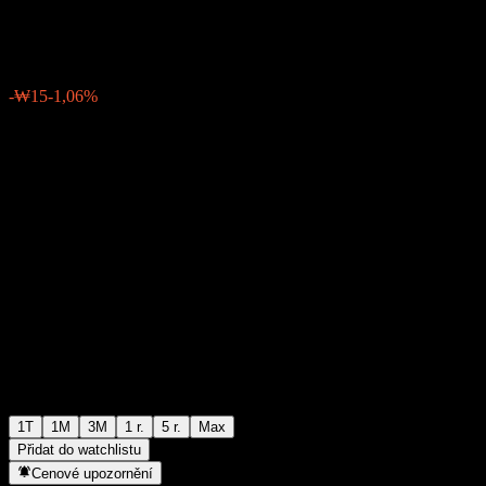
₩1 361
0
-₩15
-1,06%
Poslední týden
1T
1M
3M
1 r.
5 r.
Max
Přidat do watchlistu
Cenové upozornění