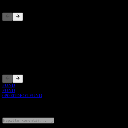
Konkurenti
Tento seznam je analýza založená na nedávných tržních událostech. N
O aplikaci
Show more...
CEO
Zalistování
FUND
FUND
0P0001DEO1.FUND
0 Comments