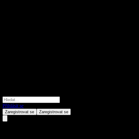
Přihlásit se
Zaregistrovat se
Zaregistrovat se
GoldenBridge China Baengma E