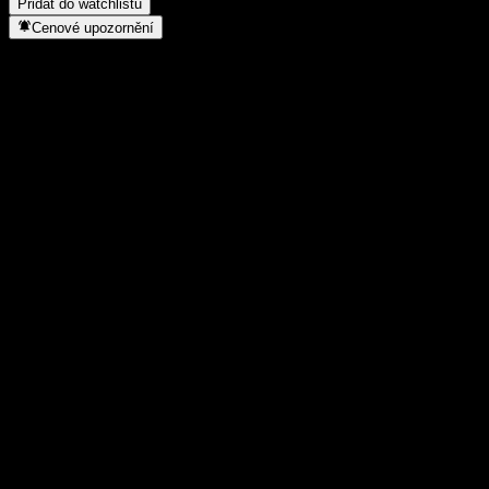
Přidat do watchlistu
Cenové upozornění
Statistiky
Denní maximum
1,4943
Denní minimum
1,4943
52týdenní maximum
1,5734
52týdenní minimum
1,322
Objem obchodů
-
Prům. objem
-
Tržní kap.
0
Poměr P/E
-
Dividendový výnos
-
Dividenda