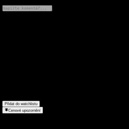
Poděl se o svůj názor
FAQ
Jaká je dnes cena akcie společnosti E Fund Huicheng
PsnTgt2038 3Y Alloc(FOF)A?
▼
Jaký ticker má akcie společnosti E Fund Huicheng PsnTgt2038
3Y Alloc(FOF)A?
▼
Roste cena akcií společnosti E Fund Huicheng PsnTgt2038 3Y
Alloc(FOF)A?
▼
Do jakého sektoru patří E Fund Huicheng PsnTgt2038 3Y
Alloc(FOF)A?
▼
Kdy společnost E Fund Huicheng PsnTgt2038 3Y Alloc(FOF)A
provedla split akcií?
▼
Přidat do watchlistu
Cenové upozornění