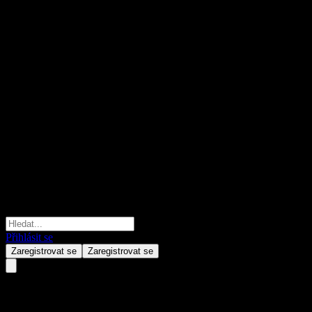
Přihlásit se
Zaregistrovat se
Zaregistrovat se
E Fund Huicheng PsnTgt2038