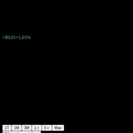
3Y Alloc(FOF)A
¥1,4943
0
+¥0,01
+1,01%
Poslední týden
1T
1M
3M
1 r.
5 r.
Max