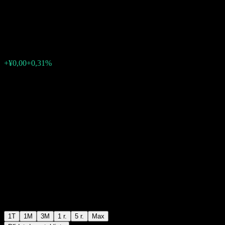
Alloc (LOF) A
¥0,8214
0
+¥0,00
+0,31%
Poslední týden
1T
1M
3M
1 r.
5 r.
Max