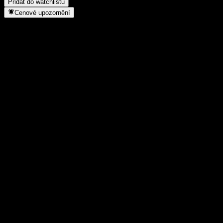
Přidat do watchlistu
Cenové upozornění
Statistiky
Denní maximum
0,8214
Denní minimum
0,8214
52týdenní maximum
0,827
52týdenní minimum
0,717
Objem obchodů
-
Prům. objem
-
Tržní kap.
0
Poměr P/E
-
Dividendový výnos
-
Dividenda