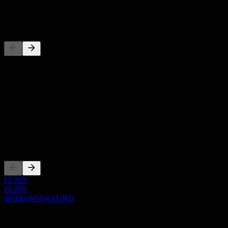
-
Konkurenti
Tento seznam je analýza založená na nedávných tržních událostech.
Nejde o investiční doporučení.
O aplikaci
Show more...
CEO
Zalistování
FUND
FUND
0P0001N1Q4.FUND
0 Comments