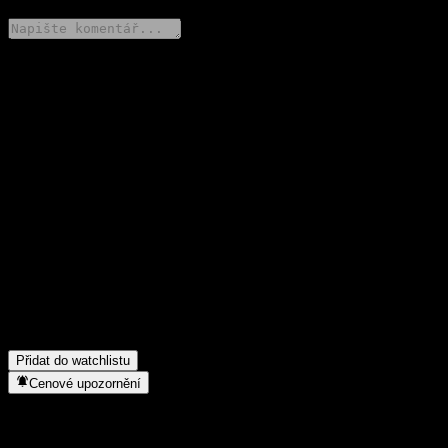
Poděl se o svůj názor
FAQ
Jaká je dnes cena akcie společnosti ChinaAMC Xingrong Flxbl
Alloc (LOF) A?
▼
Jaký ticker má akcie společnosti ChinaAMC Xingrong Flxbl
Alloc (LOF) A?
▼
Roste cena akcií společnosti ChinaAMC Xingrong Flxbl Alloc
(LOF) A?
▼
Do jakého sektoru patří ChinaAMC Xingrong Flxbl Alloc (LOF)
A?
▼
Kdy společnost ChinaAMC Xingrong Flxbl Alloc (LOF) A
provedla split akcií?
▼
Přidat do watchlistu
Cenové upozornění