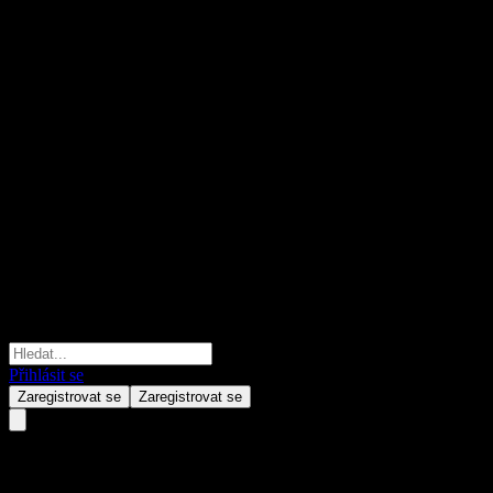
Přihlásit se
Zaregistrovat se
Zaregistrovat se
ChinaAMC Xingrong Flxbl