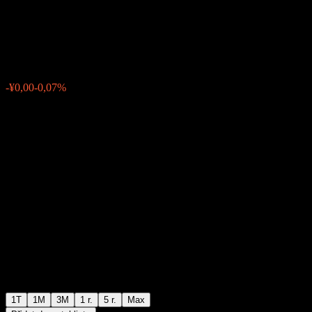
C
¥1,0353
0
-¥0,00
-0,07%
Poslední týden
1T
1M
3M
1 r.
5 r.
Max