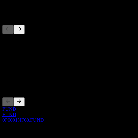
-
Konkurenti
Tento seznam je analýza založená na nedávných tržních událostech.
Nejde o investiční doporučení.
O aplikaci
Show more...
CEO
Zalistování
FUND
FUND
0P0001NF08.FUND
0 Comments