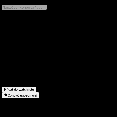
Poděl se o svůj názor
FAQ
Jaká je dnes cena akcie společnosti Penghua Ankang 1Y Own
Alloc C?
▼
Jaký ticker má akcie společnosti Penghua Ankang 1Y Own Alloc
C?
▼
Roste cena akcií společnosti Penghua Ankang 1Y Own Alloc C?
▼
Do jakého sektoru patří Penghua Ankang 1Y Own Alloc C?
▼
Kdy společnost Penghua Ankang 1Y Own Alloc C provedla split
akcií?
▼
Přidat do watchlistu
Cenové upozornění