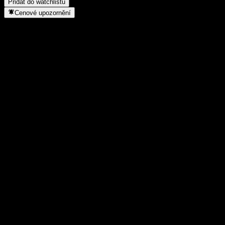
Přidat do watchlistu
Cenové upozornění
Statistiky
Denní maximum
1,0353
Denní minimum
1,0353
52týdenní maximum
1,046
52týdenní minimum
1,0243
Objem obchodů
-
Prům. objem
-
Tržní kap.
0
Poměr P/E
-
Dividendový výnos
-
Dividenda