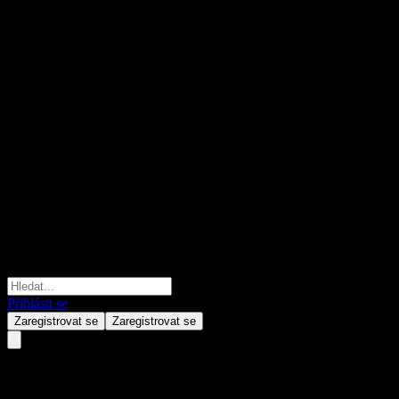
Přihlásit se
Zaregistrovat se
Zaregistrovat se
Penghua Ankang 1Y Own Alloc