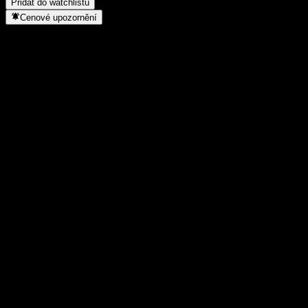
Přidat do watchlistu
Cenové upozornění
Statistiky
Denní maximum
1,023
Denní minimum
1,023
52týdenní maximum
1,0233
52týdenní minimum
0,979
Objem obchodů
-
Prům. objem
-
Tržní kap.
0
Poměr P/E
-
Dividendový výnos
3,91%
Dividenda