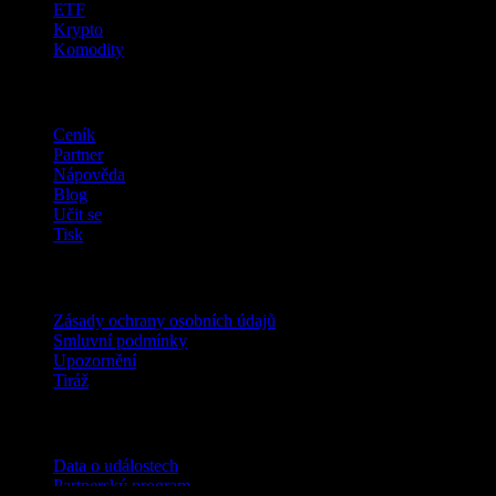
ETF
Krypto
Komodity
company
Ceník
Partner
Nápověda
Blog
Učit se
Tisk
Právní
Zásady ochrany osobních údajů
Smluvní podmínky
Upozornění
Tiráž
Pro firmy
Data o událostech
Partnerský program