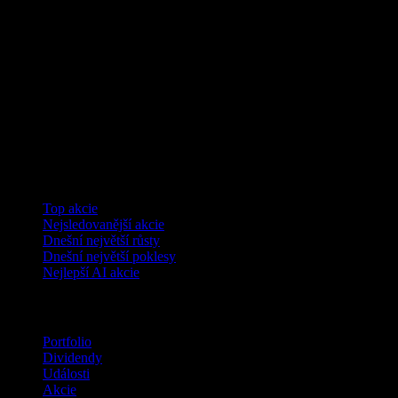
Kolekce
Top akcie
Nejsledovanější akcie
Dnešní největší růsty
Dnešní největší poklesy
Nejlepší AI akcie
Funkce
Portfolio
Dividendy
Události
Akcie