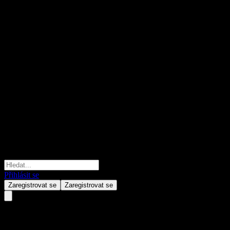
Přihlásit se
Zaregistrovat se
Zaregistrovat se
Green Hongxu interest rate