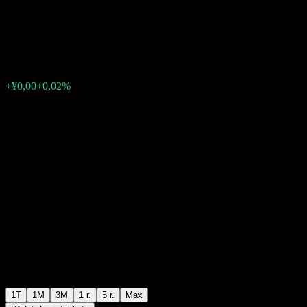
bond fund
¥1,0230
0
+¥0,00
+0,02%
Poslední týden
1T
1M
3M
1 r.
5 r.
Max