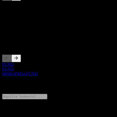
Tento seznam je analýza založená na nedávných tržních událostech.
Nejde o investiční doporučení.
O aplikaci
Show more...
CEO
Zalistování
FUND
FUND
0P0001PM54.FUND
0 Comments
Poděl se o svůj názor