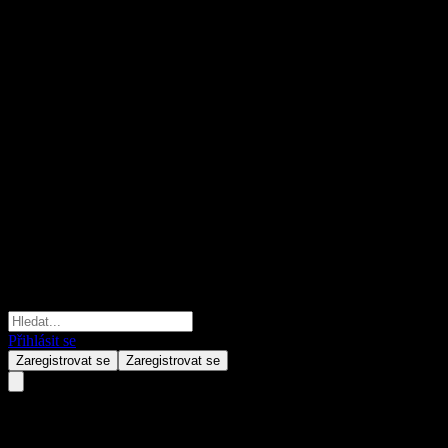
Přihlásit se
Zaregistrovat se
Zaregistrovat se
HuaAn SSE STAR Chip Index