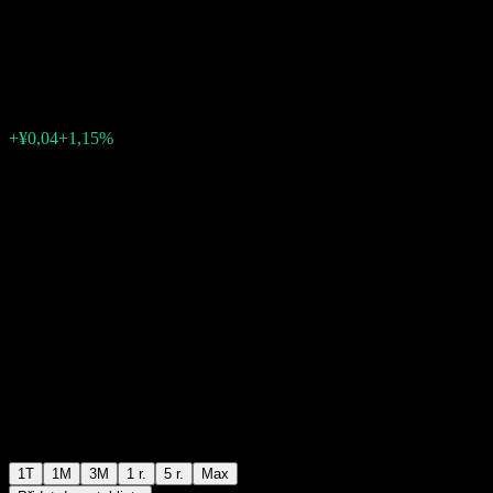
Feeder Fund
¥3,18
0
+¥0,04
+1,15%
Poslední týden
1T
1M
3M
1 r.
5 r.
Max