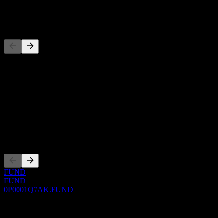
-
Konkurenti
Tento seznam je analýza založená na nedávných tržních událostech.
Nejde o investiční doporučení.
O aplikaci
Show more...
CEO
Zalistování
FUND
FUND
0P0001Q7AK.FUND
0 Comments