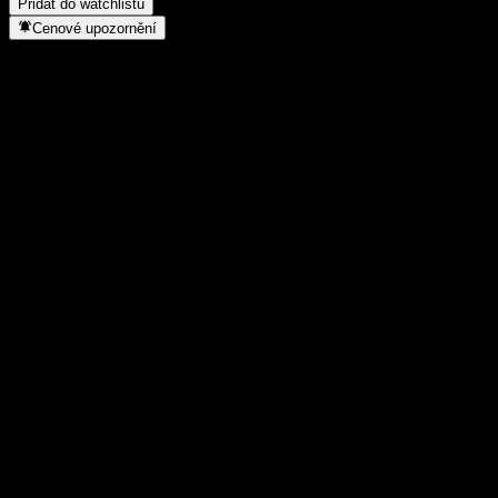
Přidat do watchlistu
Cenové upozornění
Statistiky
Denní maximum
3,18
Denní minimum
3,18
52týdenní maximum
4,3
52týdenní minimum
1,49
Objem obchodů
-
Prům. objem
-
Tržní kap.
0
Poměr P/E
-
Dividendový výnos
-
Dividenda