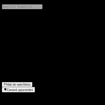
Poděl se o svůj názor
FAQ
Jaká je dnes cena akcie společnosti HuaAn SSE STAR Chip
Index Feeder Fund?
▼
Jaký ticker má akcie společnosti HuaAn SSE STAR Chip Index
Feeder Fund?
▼
Roste cena akcií společnosti HuaAn SSE STAR Chip Index
Feeder Fund?
▼
Do jakého sektoru patří HuaAn SSE STAR Chip Index Feeder
Fund?
▼
Kdy společnost HuaAn SSE STAR Chip Index Feeder Fund
provedla split akcií?
▼
Přidat do watchlistu
Cenové upozornění