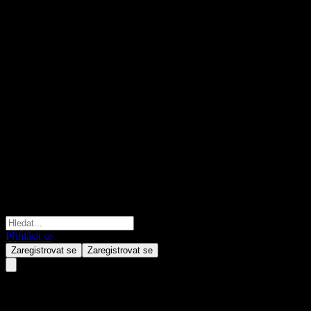
Přihlásit se
Zaregistrovat se
Zaregistrovat se
Wanjia Bse 50 Component