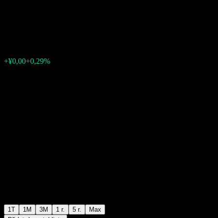
Index Initiating Fund-A
¥1,1786
0
+¥0,00
+0,29%
Poslední týden
1T
1M
3M
1 r.
5 r.
Max