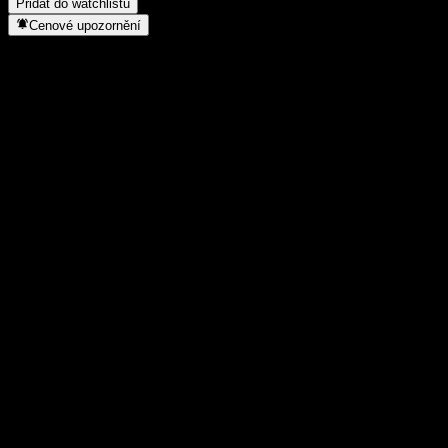
Přidat do watchlistu
Cenové upozornění
Statistiky
Denní maximum
1,1786
Denní minimum
1,1786
52týdenní maximum
1,691
52týdenní minimum
1,0887
Objem obchodů
-
Prům. objem
-
Tržní kap.
0
Poměr P/E
-
Dividendový výnos
-
Dividenda