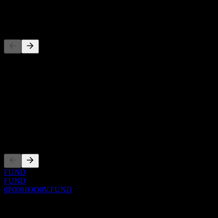
-
Konkurenti
Tento seznam je analýza založená na nedávných tržních událostech.
Nejde o investiční doporučení.
O aplikaci
Show more...
CEO
Zalistování
FUND
FUND
0P0001QO0V.FUND
0 Comments