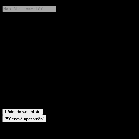
Poděl se o svůj názor
FAQ
Jaká je dnes cena akcie společnosti Wanjia Bse 50 Component
Index Initiating Fund-A?
▼
Jaký ticker má akcie společnosti Wanjia Bse 50 Component
Index Initiating Fund-A?
▼
Roste cena akcií společnosti Wanjia Bse 50 Component Index
Initiating Fund-A?
▼
Do jakého sektoru patří Wanjia Bse 50 Component Index
Initiating Fund-A?
▼
Kdy společnost Wanjia Bse 50 Component Index Initiating Fund-
A provedla split akcií?
▼
Přidat do watchlistu
Cenové upozornění