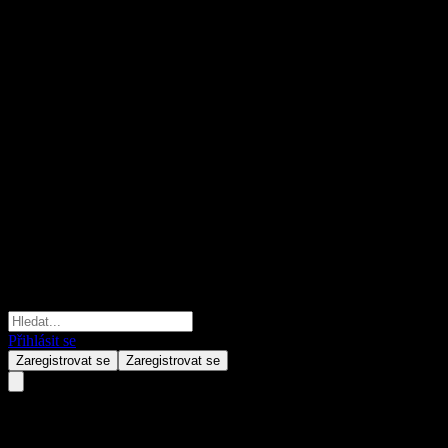
Přihlásit se
Zaregistrovat se
Zaregistrovat se
Quanguo 3Y Hold Mix A