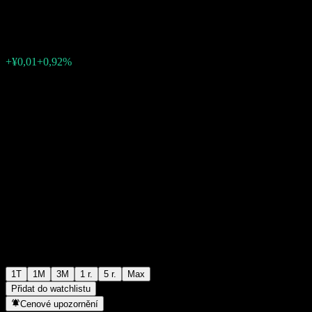
¥1,1692
0
+¥0,01
+0,92%
Poslední týden
1T
1M
3M
1 r.
5 r.
Max
Přidat do watchlistu
Cenové upozornění