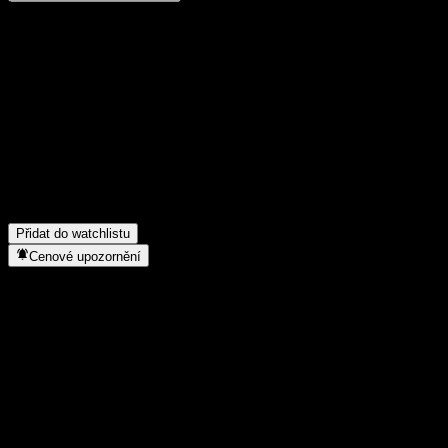
Poděl se o svůj názor
FAQ
Jaká je dnes cena akcie společnosti TianHong Hongli Bond C?
▼
Jaký ticker má akcie společnosti TianHong Hongli Bond C?
▼
Roste cena akcií společnosti TianHong Hongli Bond C?
▼
Do jakého sektoru patří TianHong Hongli Bond C?
▼
Kdy společnost TianHong Hongli Bond C provedla split akcií?
▼
Přidat do watchlistu
Cenové upozornění