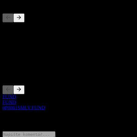
Konkurenti
Tento seznam je analýza založená na nedávných tržních událostech.
Nejde o investiční doporučení.
O aplikaci
Show more...
CEO
Zalistování
FUND
FUND
0P0001SMLV.FUND
0 Comments