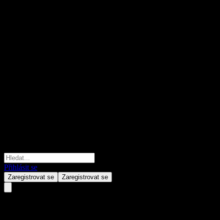
Přihlásit se
Zaregistrovat se
Zaregistrovat se
TianHong Hongli Bond C