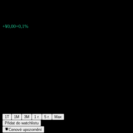
¥1,1605
0
+¥0,00
+0,1%
Poslední týden
1T
1M
3M
1 r.
5 r.
Max
Přidat do watchlistu
Cenové upozornění