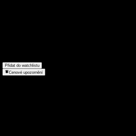
Poděl se o svůj názor
FAQ
Jaká je dnes cena akcie společnosti Hamilton Lane Senior Credi
Jaký ticker má akcie společnosti Hamilton Lane Senior Credit O
Roste cena akcií společnosti Hamilton Lane Senior Credit Oppor
Do jakého sektoru patří Hamilton Lane Senior Credit Opportunit
Kdy společnost Hamilton Lane Senior Credit Opportunities Fund 
Přidat do watchlistu
Cenové upozornění