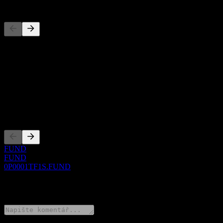
Konkurenti
Tento seznam je analýza založená na nedávných tržních událostech. N
O aplikaci
Show more...
CEO
Zalistování
FUND
FUND
0P0001TF1S.FUND
0 Comments