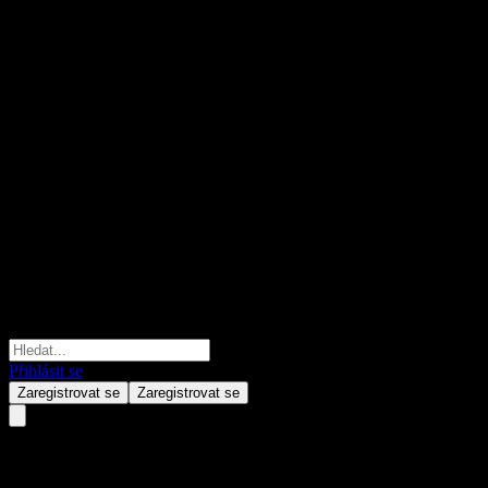
Přihlásit se
Zaregistrovat se
Zaregistrovat se
Hamilton Lane Senior Credit O