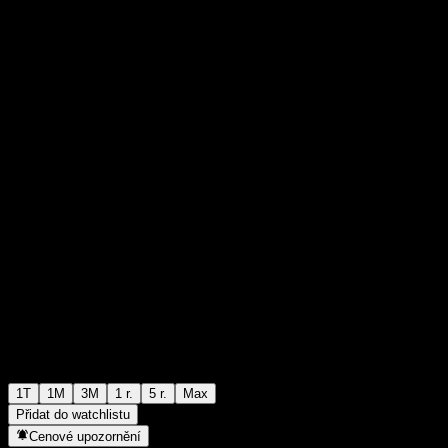
A$1,1174
0
+A$0,00
+0%
Poslední týden
1T
1M
3M
1 r.
5 r.
Max
Přidat do watchlistu
Cenové upozornění