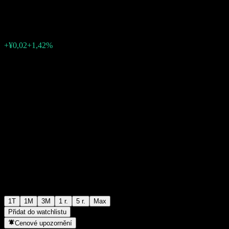
¥1,6856
0
+¥0,02
+1,42%
Poslední týden
1T
1M
3M
1 r.
5 r.
Max
Přidat do watchlistu
Cenové upozornění