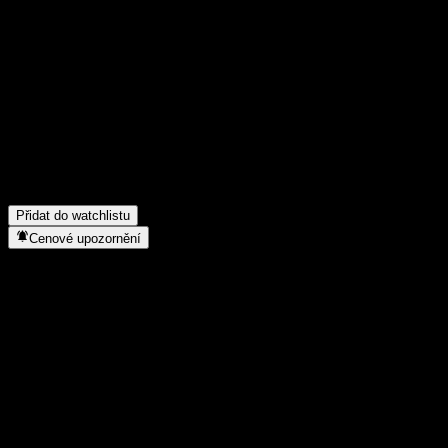
Poděl se o svůj názor
FAQ
Jaká je dnes cena akcie společnosti Wanjia SSE STAR 100 Enhanc
Jaký ticker má akcie společnosti Wanjia SSE STAR 100 Enhanced
Roste cena akcií společnosti Wanjia SSE STAR 100 Enhanced Ind
Do jakého sektoru patří Wanjia SSE STAR 100 Enhanced Index I
Kdy společnost Wanjia SSE STAR 100 Enhanced Index InttC proved
Přidat do watchlistu
Cenové upozornění