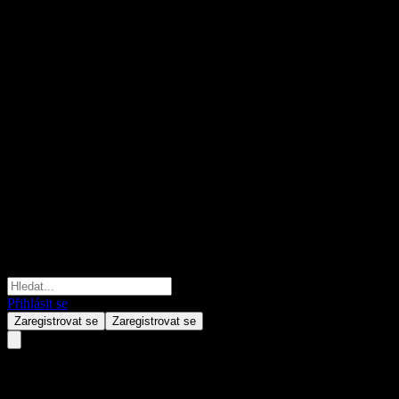
Přihlásit se
Zaregistrovat se
Zaregistrovat se
Wanjia SSE STAR 100 Enhanced