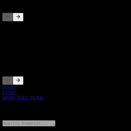
Konkurenti
Tento seznam je analýza založená na nedávných tržních událostech. N
O aplikaci
Show more...
CEO
Zalistování
FUND
FUND
0P0001TQQ7.FUND
0 Comments