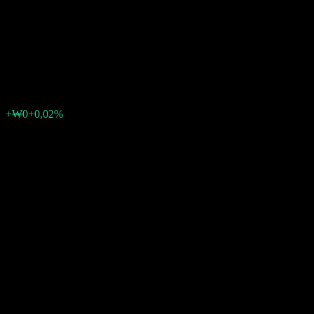
Feeder Equity-Derivatives S
Unhedged
₩910
0
+₩0
+0,02%
Poslední týden