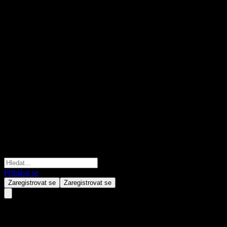
Přihlásit se
Zaregistrovat se
Zaregistrovat se
KB Star Indo Nifty 50 Index