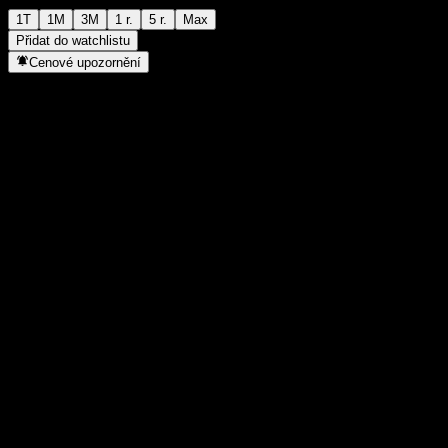
1T
1M
3M
1 r.
5 r.
Max
Přidat do watchlistu
Cenové upozornění
Statistiky
Denní maximum
910
Denní minimum
910
52týdenní maximum
1 066
52týdenní minimum
877
Objem obchodů
-
Prům. objem
-
Tržní kap.
0
Poměr P/E
-
Dividendový výnos