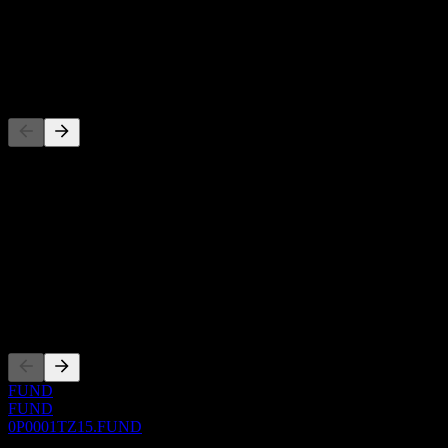
-
Dividenda
-
Konkurenti
Tento seznam je analýza založená na nedávných tržních událostech.
Nejde o investiční doporučení.
O aplikaci
Show more...
CEO
Zalistování
FUND
FUND
0P0001TZ15.FUND