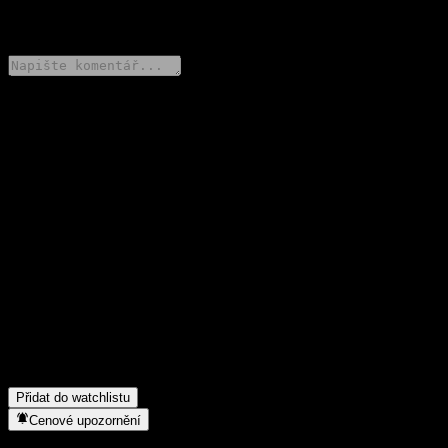
0 Comments
Poděl se o svůj názor
FAQ
Jaká je dnes cena akcie společnosti KB Star Indo Nifty 50 Index
Feeder Equity-Derivatives S Unhedged?
▼
Jaký ticker má akcie společnosti KB Star Indo Nifty 50 Index
Feeder Equity-Derivatives S Unhedged?
▼
Roste cena akcií společnosti KB Star Indo Nifty 50 Index Feeder
Equity-Derivatives S Unhedged?
▼
Do jakého sektoru patří KB Star Indo Nifty 50 Index Feeder
Equity-Derivatives S Unhedged?
▼
Kdy společnost KB Star Indo Nifty 50 Index Feeder Equity-
Derivatives S Unhedged provedla split akcií?
▼
Přidat do watchlistu
Cenové upozornění