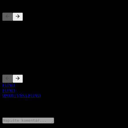
Konkurenti
Tento seznam je analýza založená na nedávných tržních událostech. N
O aplikaci
Show more...
CEO
Zalistování
FUND
FUND
0P0001V8S3.FUND
0 Comments