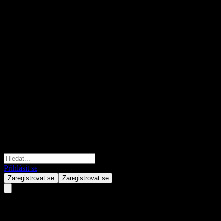
Přihlásit se
Zaregistrovat se
Zaregistrovat se
Huaan High-end Equipment Equ