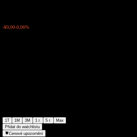
¥1,7857
0
-¥0,00
-0,06%
Poslední týden
1T
1M
3M
1 r.
5 r.
Max
Přidat do watchlistu
Cenové upozornění