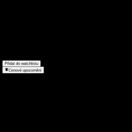
Poděl se o svůj názor
FAQ
Jaká je dnes cena akcie společnosti Huaan High-end Equipment Eq
Jaký ticker má akcie společnosti Huaan High-end Equipment Equit
Roste cena akcií společnosti Huaan High-end Equipment Equity In
Do jakého sektoru patří Huaan High-end Equipment Equity Intt A
Kdy společnost Huaan High-end Equipment Equity Intt A provedla 
Přidat do watchlistu
Cenové upozornění