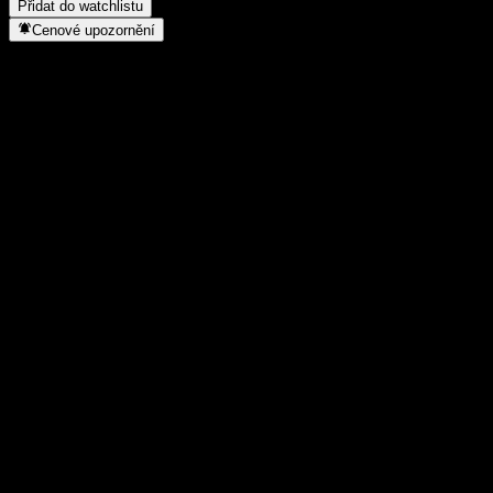
Přidat do watchlistu
Cenové upozornění
Statistiky
Denní maximum
11,82
Denní minimum
11,82
52týdenní maximum
11,83
52týdenní minimum
10,03
Objem obchodů
-
Prům. objem
-
Tržní kap.
0
Poměr P/E
-
Dividendový výnos
-
Dividenda