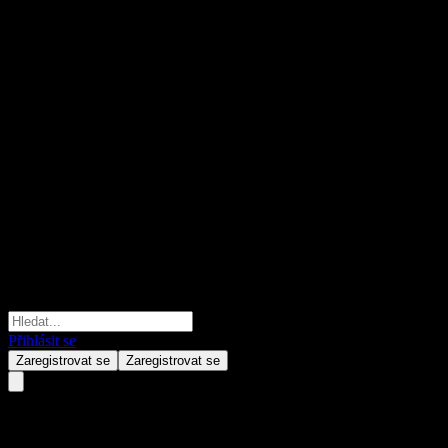
Přihlásit se
Zaregistrovat se
Zaregistrovat se
Krungsri 70/30 Thailand ESG