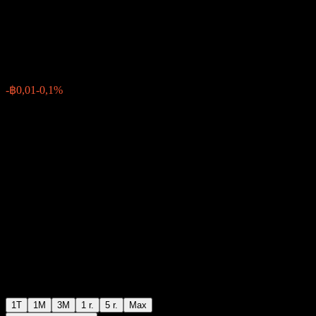
Extra Fund-L
฿11,82
0
-฿0,01
-0,1%
Poslední týden
1T
1M
3M
1 r.
5 r.
Max