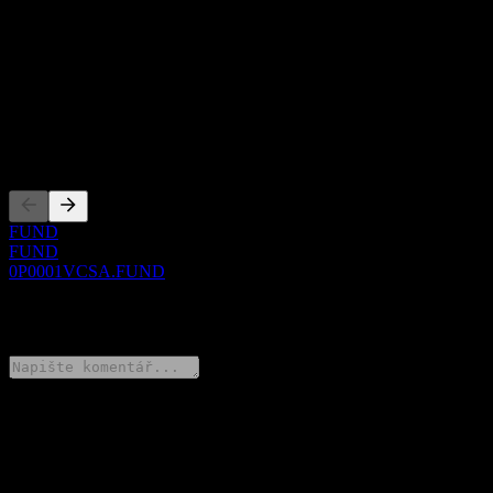
O aplikaci
Show more...
CEO
Zalistování
FUND
FUND
0P0001VCSA.FUND
0 Comments
Poděl se o svůj názor
FAQ