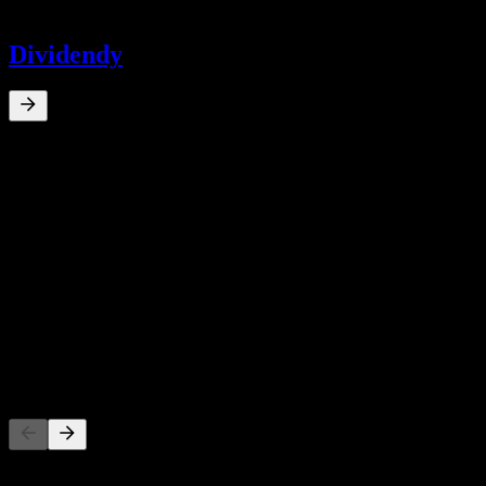
-
Dividendy
0
%
Dividendový výnos
Jun 26
฿0,30
10letý růst
N/A
5letý růst
N/A
3letý růst
N/A
Růst za 1 rok
N/A
Konkurenti
Tento seznam je analýza založená na nedávných tržních událostech.
Nejde o investiční doporučení.