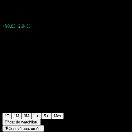
¥0,9998
0
+¥0,03
+2,94%
Poslední týden
1T
1M
3M
1 r.
5 r.
Max
Přidat do watchlistu
Cenové upozornění