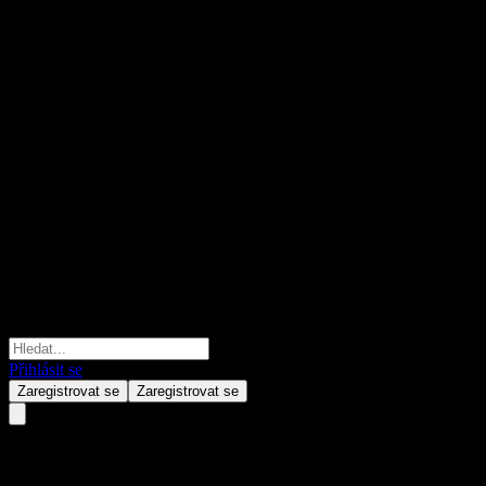
Přihlásit se
Zaregistrovat se
Zaregistrovat se
E Fund Research Intelg Selecte