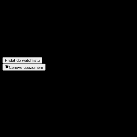
Poděl se o svůj názor
FAQ
Jaká je dnes cena akcie společnosti E Fund Research Intelg Select
Jaký ticker má akcie společnosti E Fund Research Intelg Selected 
Do jakého sektoru patří E Fund Research Intelg Selected Equity A
Kdy společnost E Fund Research Intelg Selected Equity A provedla 
Přidat do watchlistu
Cenové upozornění