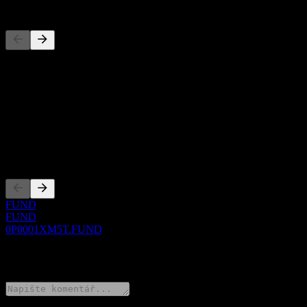
Konkurenti
Tento seznam je analýza založená na nedávných tržních událostech. N
O aplikaci
Show more...
CEO
Zalistování
FUND
FUND
0P0001XM5T.FUND
0 Comments