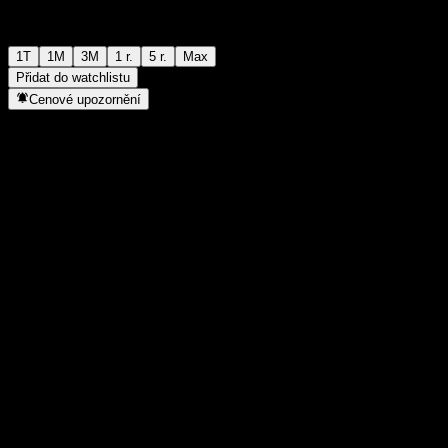
1T
1M
3M
1 r.
5 r.
Max
Přidat do watchlistu
Cenové upozornění
Statistiky
Denní maximum
1 056
Denní minimum
1 056
52týdenní maximum
1 261
52týdenní minimum
992
Objem obchodů
-
Prům. objem
-
Tržní kap.
0
Poměr P/E