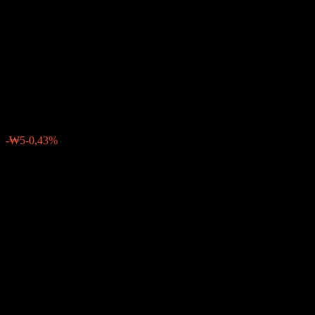
Following Feeder Bond
Balanced-Fund of Funds 40
CPe
₩1 056
0
-₩5
-0,43%
Poslední týden