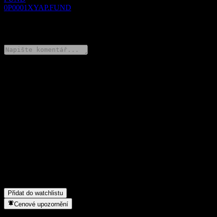
0P0001XYAP.FUND
0 Comments
Poděl se o svůj názor
FAQ
Jaká je dnes cena akcie společnosti Woori Foreign Investor
Following Feeder Bond Balanced-Fund of Funds 40 CPe?
▼
Jaký ticker má akcie společnosti Woori Foreign Investor
Following Feeder Bond Balanced-Fund of Funds 40 CPe?
▼
Do jakého sektoru patří Woori Foreign Investor Following Feeder
Bond Balanced-Fund of Funds 40 CPe?
▼
Kdy společnost Woori Foreign Investor Following Feeder Bond
Balanced-Fund of Funds 40 CPe provedla split akcií?
▼
Přidat do watchlistu
Cenové upozornění