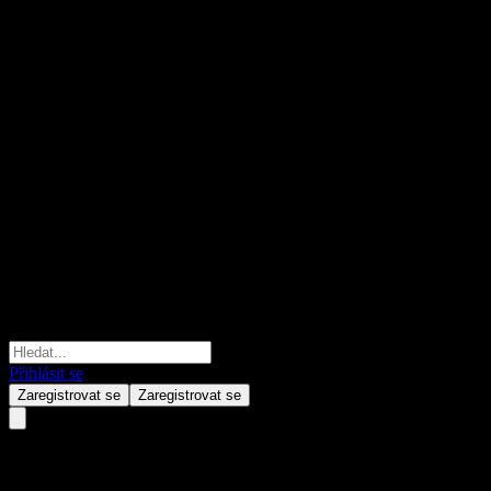
Přihlásit se
Zaregistrovat se
Zaregistrovat se
Woori Foreign Investor