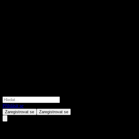
Přihlásit se
Zaregistrovat se
Zaregistrovat se
Fondo Mutuo Principal