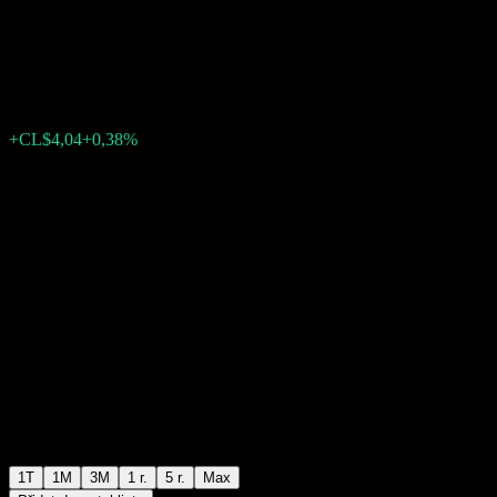
Gestión Activa Moderado O
CL$1 073,87
0
+CL$4,04
+0,38%
Poslední týden
1T
1M
3M
1 r.
5 r.
Max