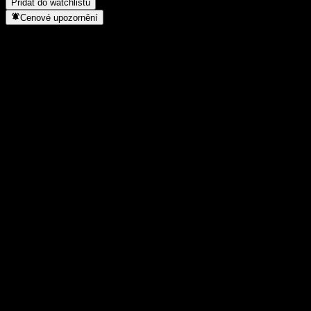
Přidat do watchlistu
Cenové upozornění
Statistiky
Denní maximum
1 073,87
Denní minimum
1 073,87
52týdenní maximum
1 074,85
52týdenní minimum
1 038,89
Objem obchodů
-
Prům. objem
-
Tržní kap.
0
Poměr P/E
-
Dividendový výnos
-
Dividenda