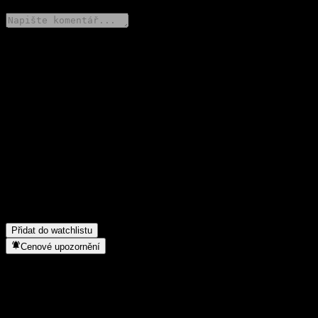
Poděl se o svůj názor
FAQ
Jaká je dnes cena akcie společnosti Fondo Mutuo Principal
Gestión Activa Moderado O?
▼
Jaký ticker má akcie společnosti Fondo Mutuo Principal Gestión
Activa Moderado O?
▼
Do jakého sektoru patří Fondo Mutuo Principal Gestión Activa
Moderado O?
▼
Kdy společnost Fondo Mutuo Principal Gestión Activa
Moderado O provedla split akcií?
▼
Přidat do watchlistu
Cenové upozornění