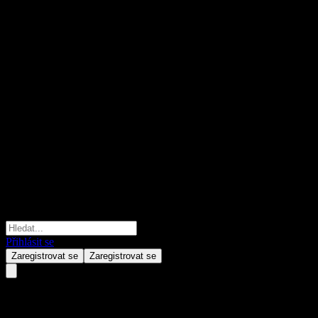
Přihlásit se
Zaregistrovat se
Zaregistrovat se
KB Onkookmin Qualified TDF