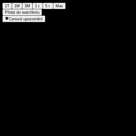
1T
1M
3M
1 r.
5 r.
Max
Přidat do watchlistu
Cenové upozornění
Statistiky
Denní maximum
908
Denní minimum
908
52týdenní maximum
983
52týdenní minimum
871
Objem obchodů
-
Prům. objem
-
Tržní kap.
0
Poměr P/E
-
Dividendový výnos