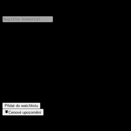
0 Comments
Poděl se o svůj názor
FAQ
Jaká je dnes cena akcie společnosti KB Onkookmin Qualified
TDF 2030 Feeder Equity Balanced-Fund of Funds S Unhedged?
▼
Jaký ticker má akcie společnosti KB Onkookmin Qualified TDF
2030 Feeder Equity Balanced-Fund of Funds S Unhedged?
▼
Do jakého sektoru patří KB Onkookmin Qualified TDF 2030
Feeder Equity Balanced-Fund of Funds S Unhedged?
▼
Kdy společnost KB Onkookmin Qualified TDF 2030 Feeder
Equity Balanced-Fund of Funds S Unhedged provedla split akcií?
▼
Přidat do watchlistu
Cenové upozornění