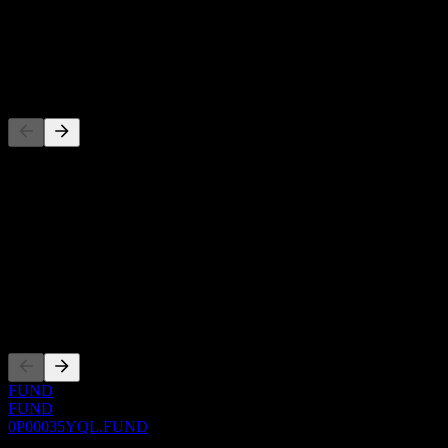
-
Dividenda
-
Konkurenti
Tento seznam je analýza založená na nedávných tržních událostech.
Nejde o investiční doporučení.
O aplikaci
Show more...
CEO
Zalistování
FUND
FUND
0P00035YQL.FUND