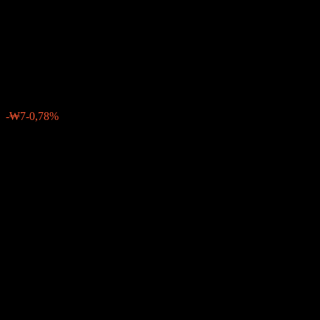
2030 Feeder Equity Balanced-
Fund of Funds S Unhedged
₩908
0
-₩7
-0,78%
Poslední týden