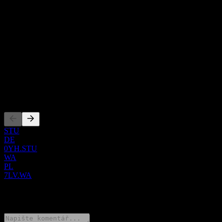
Nejde o investiční doporučení.
O aplikaci
Show more...
CEO
ISIN
PL7LVLS00017
Zalistování
STU
DE
0YH.STU
WA
PL
7LV.WA
0 Comments