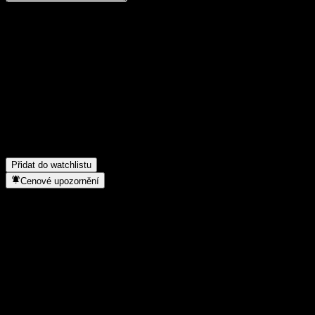
Poděl se o svůj názor
FAQ
Jaký ticker má akcie společnosti 7LEVELS SA?
▼
Jaké byly tržby společnosti 7LEVELS SA za minulý rok?
▼
Jaký je čistý zisk společnosti 7LEVELS SA za minulý rok?
▼
Do jakého sektoru patří 7LEVELS SA?
▼
Kdy společnost 7LEVELS SA provedla split akcií?
▼
Přidat do watchlistu
Cenové upozornění