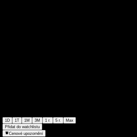
0
0
+€0,00
+0%
00:00 Dnes
1D
1T
1M
3M
1 r.
5 r.
Max
Přidat do watchlistu
Cenové upozornění