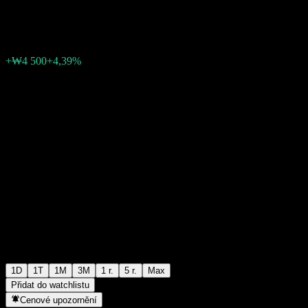
₩107 000
26
+₩4 500
+4,39%
Friday 06:30
1D
1T
1M
3M
1 r.
5 r.
Max
Přidat do watchlistu
Cenové upozornění