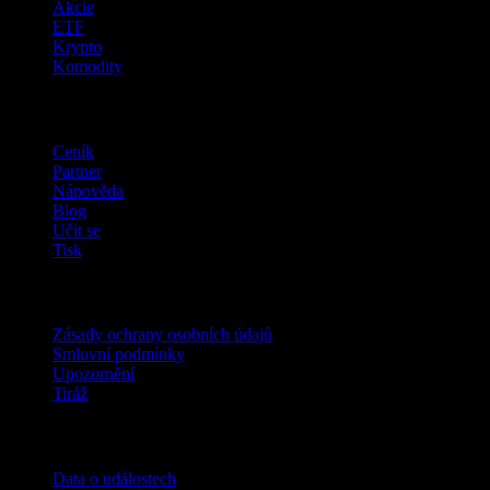
Akcie
ETF
Krypto
Komodity
company
Ceník
Partner
Nápověda
Blog
Učit se
Tisk
Právní
Zásady ochrany osobních údajů
Smluvní podmínky
Upozornění
Tiráž
Pro firmy
Data o událostech