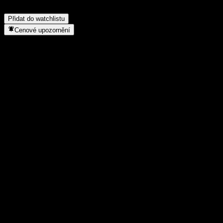
Kde má Ecopro BM. sídlo?
▼
Přidat do watchlistu
Cenové upozornění