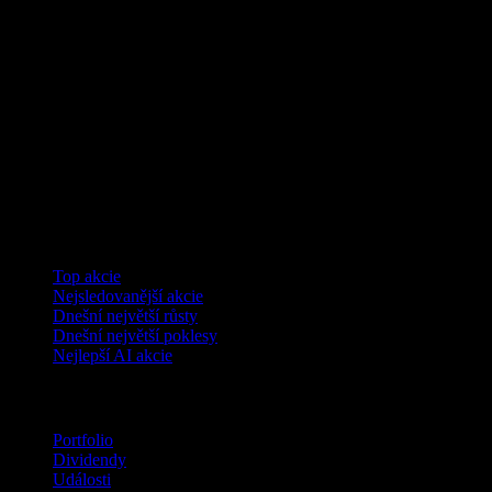
Kolekce
Top akcie
Nejsledovanější akcie
Dnešní největší růsty
Dnešní největší poklesy
Nejlepší AI akcie
Funkce
Portfolio
Dividendy
Události