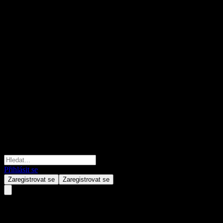
Přihlásit se
Zaregistrovat se
Zaregistrovat se
Ecopro BM.