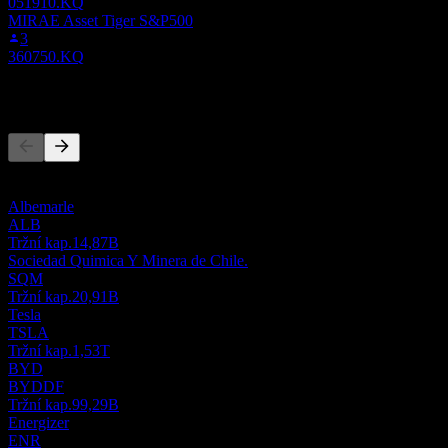
051910.KQ
MIRAE Asset Tiger S&P500
3
360750.KQ
Konkurenti
Tento seznam je analýza založená na nedávných tržních událostech.
Nejde o investiční doporučení.
Albemarle
ALB
Tržní kap.
14,87B
Sociedad Quimica Y Minera de Chile.
SQM
Tržní kap.
20,91B
Tesla
TSLA
Tržní kap.
1,53T
BYD
BYDDF
Tržní kap.
99,29B
Energizer
ENR