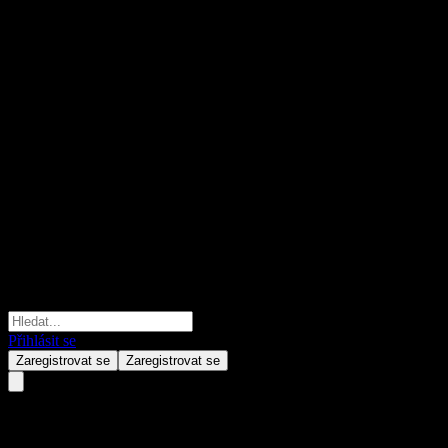
Přihlásit se
Zaregistrovat se
Zaregistrovat se
Euroseas