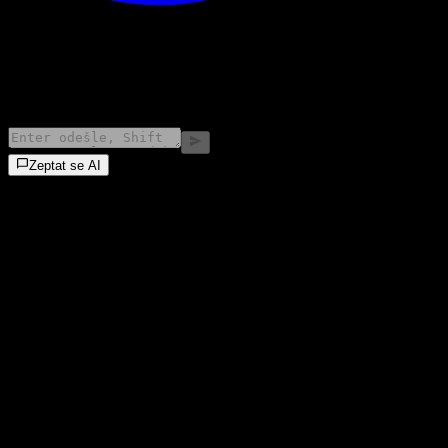
©
2026
Stock Events GmbH
Zeptat se AI