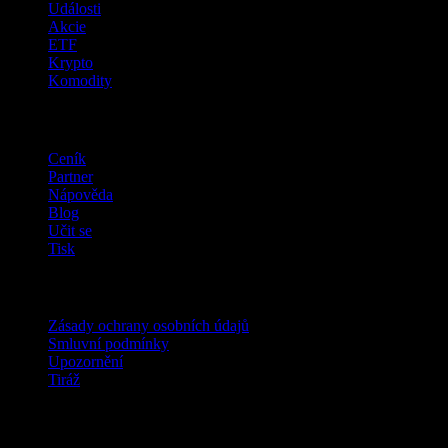
Události
Akcie
ETF
Krypto
Komodity
company
Ceník
Partner
Nápověda
Blog
Učit se
Tisk
Právní
Zásady ochrany osobních údajů
Smluvní podmínky
Upozornění
Tiráž
Pro firmy