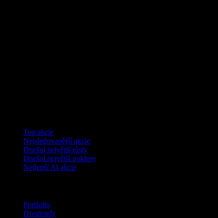
Kolekce
Top akcie
Nejsledovanější akcie
Dnešní největší růsty
Dnešní největší poklesy
Nejlepší AI akcie
Funkce
Portfolio
Dividendy