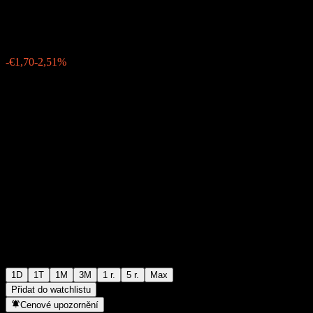
€65,90
336
-€1,70
-2,51%
06:02 Dnes
1D
1T
1M
3M
1 r.
5 r.
Max
Přidat do watchlistu
Cenové upozornění