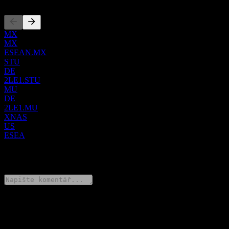
Marousi v Řecku.
MX
MX
ESEAN.MX
STU
DE
2LE1.STU
MU
DE
2LE1.MU
XNAS
US
ESEA
0 Comments
Poděl se o svůj názor