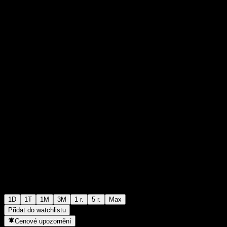
₩2 115
0
+₩0
+0%
Tuesday 03:30
1D
1T
1M
3M
1 r.
5 r.
Max
Přidat do watchlistu
Cenové upozornění