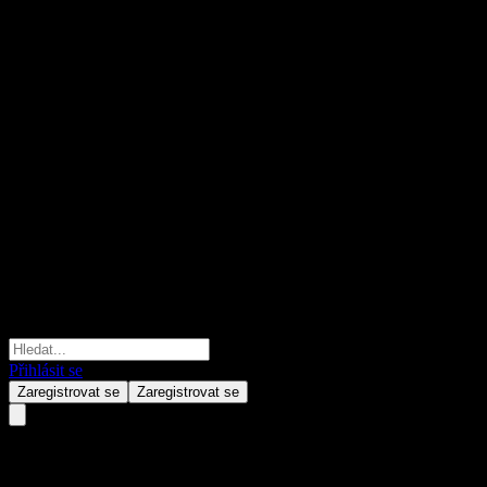
Přihlásit se
Zaregistrovat se
Zaregistrovat se
Yuanta 14 Special Purpose Acqui