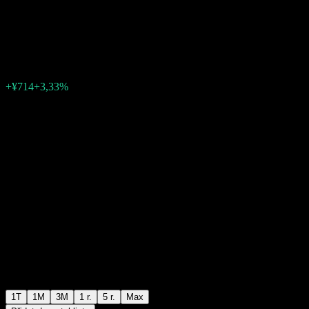
Equity Fund
¥22 132
0
+¥714
+3,33%
Poslední týden
1T
1M
3M
1 r.
5 r.
Max