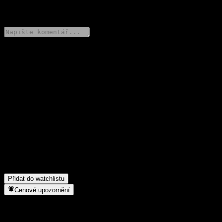
0 Comments
Poděl se o svůj názor
FAQ
Jaká je dnes cena akcie společnosti BlackRock Natural Resources
Equity Fund?
▼
Jaký ticker má akcie společnosti BlackRock Natural Resources
Equity Fund?
▼
Do jakého sektoru patří BlackRock Natural Resources Equity
Fund?
▼
Kdy společnost BlackRock Natural Resources Equity Fund
provedla split akcií?
▼
Přidat do watchlistu
Cenové upozornění