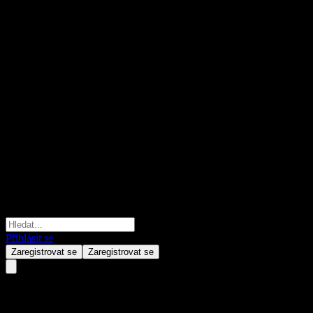
Přihlásit se
Zaregistrovat se
Zaregistrovat se
BlackRock Natural Resources