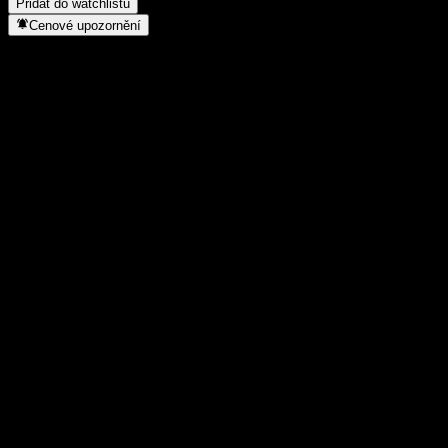
Přidat do watchlistu
Cenové upozornění
Statistiky
Denní maximum
22 132
Denní minimum
22 132
52týdenní maximum
23 578
52týdenní minimum
12 147
Objem obchodů
-
Prům. objem
-
Tržní kap.
0
Poměr P/E
-
Dividendový výnos
-
Dividenda