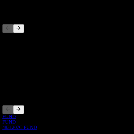
-
Konkurenti
Tento seznam je analýza založená na nedávných tržních událostech.
Nejde o investiční doporučení.
O aplikaci
Show more...
CEO
ISIN
4831207C
Zalistování
FUND
FUND
4831207C.FUND