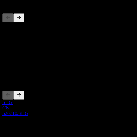
Konkurenti
Tento seznam je analýza založená na nedávných tržních událostech. N
O aplikaci
Show more...
CEO
ISIN
CNE100007MH0
Zalistování
SHG
CN
520710.SHG
0 Comments