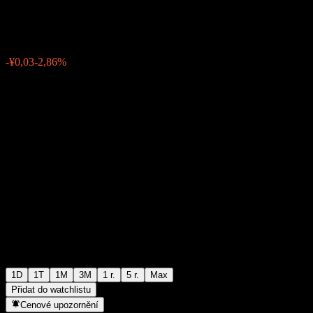
¥0,8840
0
-¥0,03
-2,86%
07:00 Dnes
1D
1T
1M
3M
1 r.
5 r.
Max
Přidat do watchlistu
Cenové upozornění