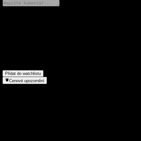
Poděl se o svůj názor
FAQ
Jaká je dnes cena akcie společnosti GF CSI HK Connect Informa
Jaký ticker má akcie společnosti GF CSI HK Connect Informatio
Do jakého sektoru patří GF CSI HK Connect Information Techno
Kdy společnost GF CSI HK Connect Information Technology Compo
Přidat do watchlistu
Cenové upozornění