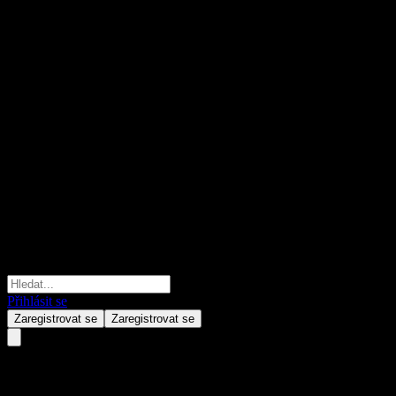
Přihlásit se
Zaregistrovat se
Zaregistrovat se
GF CSI HK Connect Informatio