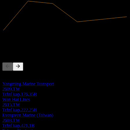
3,18B
Tržby
-49,52M
Čistý zisk
Konkurenti
Tento seznam je analýza založená na nedávných tržních událostech.
Nejde o investiční doporučení.
Yangming Marine Transport
2609.TW
Tržní kap.
176,35B
Wan Hai Lines
2615.TW
Tržní kap.
222,25B
Evergreen Marine (Taiwan)
2603.TW
Tržní kap.
421,1B