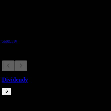
Nadcházející
Výsledky hospodaření
11
AUG
Shih Wei Navigation
5608.TW
Dividendy
0
%
Dividendový výnos
Aug 23
TWD1,50