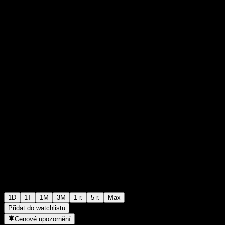
TWD13,25
2
+TWD0,00
+0%
Friday 05:30
1D
1T
1M
3M
1 r.
5 r.
Max
Přidat do watchlistu
Cenové upozornění