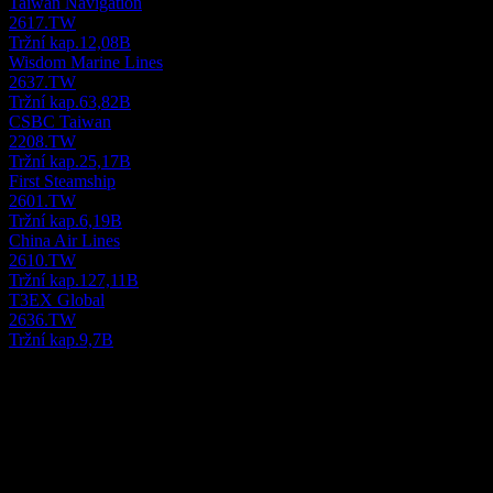
Taiwan Navigation
2617.TW
Tržní kap.
12,08B
Wisdom Marine Lines
2637.TW
Tržní kap.
63,82B
CSBC Taiwan
2208.TW
Tržní kap.
25,17B
First Steamship
2601.TW
Tržní kap.
6,19B
China Air Lines
2610.TW
Tržní kap.
127,11B
T3EX Global
2636.TW
Tržní kap.
9,7B
O aplikaci
Shih Wei Navigation Co., Ltd. působí jako společnost pro přepravu
suchého nákladu na Tchajوانu. Zabývá se námořní dopravou,
přepravní agenturou, pronájemem lodí, obchodními činnostmi a