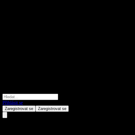
Přihlásit se
Zaregistrovat se
Zaregistrovat se
Shih Wei Navigation