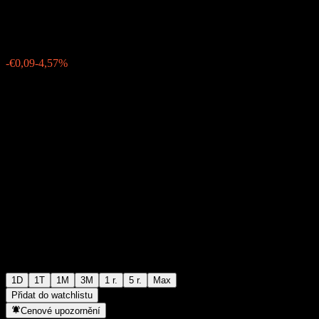
€1,8800
5
-€0,09
-4,57%
15:31 Dnes
1D
1T
1M
3M
1 r.
5 r.
Max
Přidat do watchlistu
Cenové upozornění