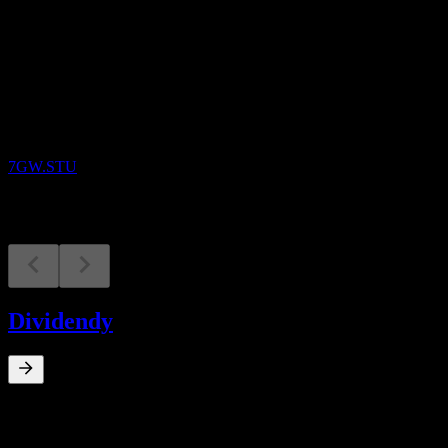
Nadcházející
Výsledky hospodaření
23
MAR
27
Cabka N.V.
7GW.STU
Dividendy
0
%
Dividendový výnos
Aug 24
€0,15