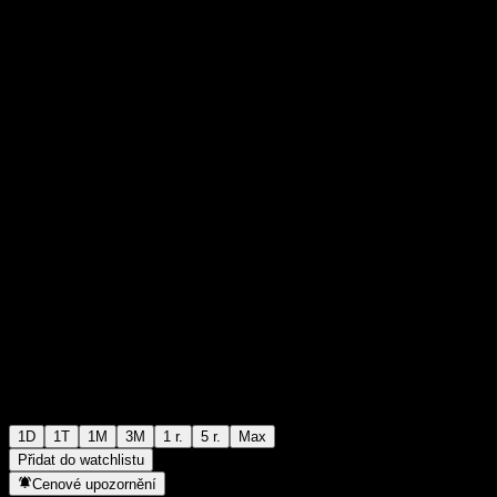
HK$0,041000
0
+HK$0,00
+0%
Friday 01:30
1D
1T
1M
3M
1 r.
5 r.
Max
Přidat do watchlistu
Cenové upozornění