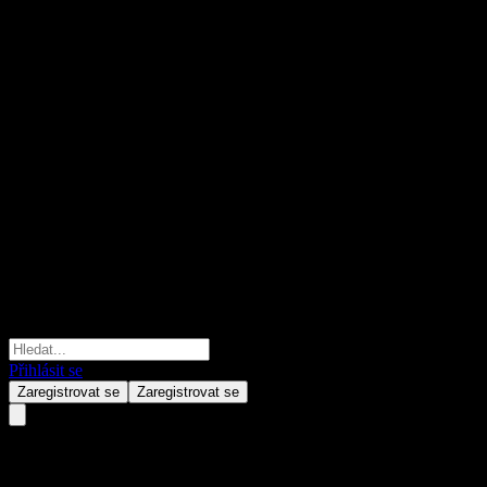
Přihlásit se
Zaregistrovat se
Zaregistrovat se
Global Uin Intelligence Limited