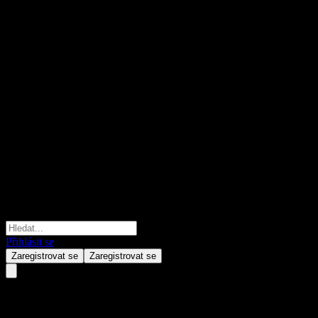
Přihlásit se
Zaregistrovat se
Zaregistrovat se
Hunan Tyen MachineryLtd