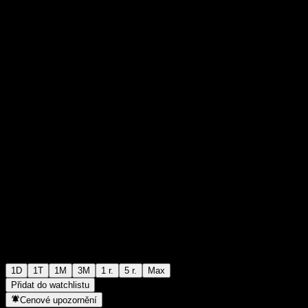
¥0,192000
0
+¥0,00
+0%
06:54 Dnes
1D
1T
1M
3M
1 r.
5 r.
Max
Přidat do watchlistu
Cenové upozornění