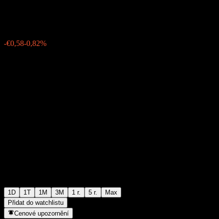
€70,46
1846
-€0,58
-0,82%
15:30 Dnes
1D
1T
1M
3M
1 r.
5 r.
Max
Přidat do watchlistu
Cenové upozornění