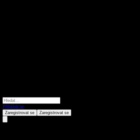
Přihlásit se
Zaregistrovat se
Zaregistrovat se
ASR Nederland NV